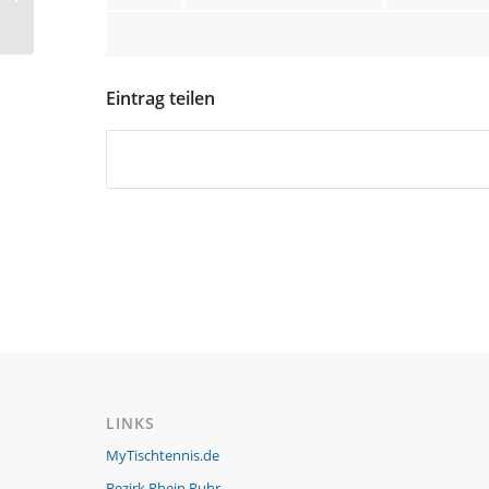
Olympia Mülheim IV
Eintrag teilen
LINKS
MyTischtennis.de
Bezirk Rhein Ruhr