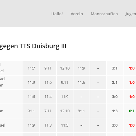
Hallo!
Verein
Mannschaften
Jugen
gegen TTS Duisburg III
l
11:7
9:11
12:10
11:9
–
3:1
1:0
el
ael
11:9
11:6
9:11
11:6
–
3:1
1:0
an
11:6
11:4
11:9
–
–
3:0
1:0
an
9:11
7:11
12:10
8:11
–
1:3
0:1
ael
11:9
11:8
11:5
–
–
3:0
1:0