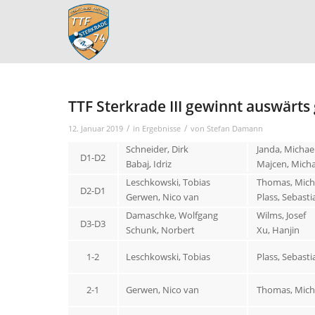
TTF Sterkrade III gewinnt auswärts 
/
/
12. Januar 2019
in
Ergebnisse
von
Stefan Damann
Schneider, Dirk
Janda, Michae
D1-D2
Babaj, Idriz
Majcen, Micha
Leschkowski, Tobias
Thomas, Mich
D2-D1
Gerwen, Nico van
Plass, Sebasti
Damaschke, Wolfgang
Wilms, Josef
D3-D3
Schunk, Norbert
Xu, Hanjin
1-2
Leschkowski, Tobias
Plass, Sebasti
2-1
Gerwen, Nico van
Thomas, Mich