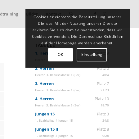
dtraining
Bilder
Kontakt
Cookies erleichtern die Bereitstellung unserer
Dienste. Mit der Nutzung unserer Dienste
erklären Sie sich damit einverstanden, dass wir
Cookies verwenden, Die Datenschutz Richtlinien
auf der Homepage werden anerkannt.
TABELLE
1. Herren
Platz 9
OK
Einstellung
Herren 1. Bezirksklasse 2 (6er)
7:25
2. Herren
Platz 2
Herren 3. Bezirksklasse 1 (6er)
40:4
3. Herren
Platz 7
Herren 3. Bezirksklasse 1 (6er)
21:23
4. Herren
Platz 10
Herren 3. Bezirksklasse 5 (3er)
18:70
Jungen 15
Platz 3
1. Bezirksliga 4 Jungen 15
24:8
Jungen 15 II
Platz 8
1. Bezirksliga 3 Jungen 15
0:28