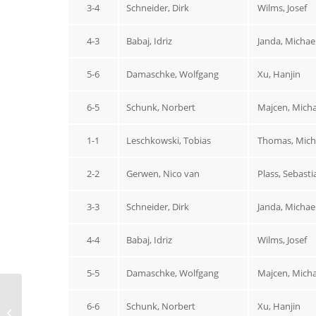
3-4
Schneider, Dirk
Wilms, Josef
4-3
Babaj, Idriz
Janda, Michae
5-6
Damaschke, Wolfgang
Xu, Hanjin
6-5
Schunk, Norbert
Majcen, Micha
1-1
Leschkowski, Tobias
Thomas, Mich
2-2
Gerwen, Nico van
Plass, Sebasti
3-3
Schneider, Dirk
Janda, Michae
4-4
Babaj, Idriz
Wilms, Josef
5-5
Damaschke, Wolfgang
Majcen, Micha
TTF Sterkrade II verliert
6-6
Schunk, Norbert
Xu, Hanjin
auswärts gegen TTC