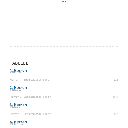
TABELLE
1. Herren
Platz 9
Herren 1. Bezirksklasse 2 (6er)
7:25
2. Herren
Platz 2
Herren 3. Bezirksklasse 1 (6er)
40:4
3. Herren
Platz 7
Herren 3. Bezirksklasse 1 (6er)
21:23
4. Herren
Platz 10