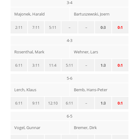
3-4
Majonek, Harald
Bartuszewski, Joern
2:11
7:11
5:11
–
–
0:3
0:1
4-3
Rosenthal, Mark
Wehner, Lars
6:11
3:11
11:4
5:11
–
1:3
0:1
5-6
Lerch, Klaus
Bemb, Hans-Peter
6:11
9:11
12:10
6:11
–
1:3
0:1
6-5
Vogel, Gunnar
Bremer, Dirk