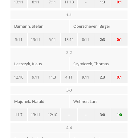
13:11
8:11
7:11
11:13
–
1:3
0:1
1-1
Damann, Stefan
Oberscheven, Birger
5:11
13:11
5:11
13:11
8:11
2:3
0:1
2-2
Laszczyk, Klaus
Szymiczek, Thomas
12:10
9:11
11:3
4:11
9:11
2:3
0:1
3-3
Majonek, Harald
Wehner, Lars
11:7
13:11
12:10
–
–
3:0
1:0
4-4