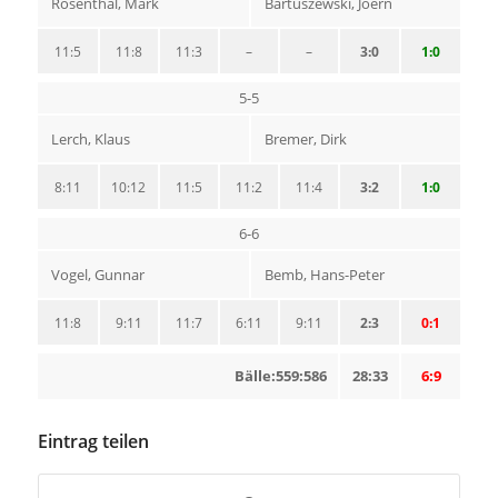
Rosenthal, Mark
Bartuszewski, Joern
11:5
11:8
11:3
–
–
3:0
1:0
5-5
Lerch, Klaus
Bremer, Dirk
8:11
10:12
11:5
11:2
11:4
3:2
1:0
6-6
Vogel, Gunnar
Bemb, Hans-Peter
11:8
9:11
11:7
6:11
9:11
2:3
0:1
Bälle:559:586
28:33
6:9
Eintrag teilen