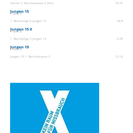
Herren 3. Bezirksklasse 5 (3er)
18:70
Jungen 15
Platz 3
1. Bezirksliga 4 Jungen 15
24:8
Jungen 15 II
Platz 8
1. Bezirksliga 3 Jungen 15
0:28
Jungen 19
Platz 6
Jungen 19 1. Bezirksklasse 3
12:16