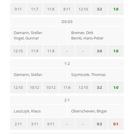
9:11
11:7
11:8
8:11
12:10
3:2
1:0
D3-D3
Damann, Stefan
Bremer, Dirk
Vogel, Gunnar
Bemb, Hans-Peter
12:10
11:9
11:8
–
–
3:0
1:0
1-2
Damann, Stefan
Szymiczek, Thomas
12:10
10:12
10:12
11:6
12:10
3:2
1:0
2-1
Laszczyk, Klaus
Oberscheven, Birger
2:11
3:11
9:11
–
–
0:3
0:1