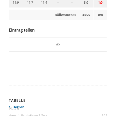
11:9
11:7
11:4
–
–
3:0
1:0
Bälle:580:565
33:27
8:8
Eintrag teilen
TABELLE
1. Herren
Platz 9
Herren 1. Bezirksklasse 2 (6er)
7:25