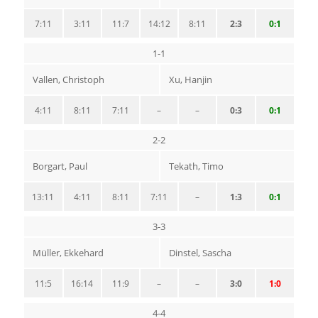
7:11
3:11
11:7
14:12
8:11
2:3
0:1
1-1
Vallen, Christoph
Xu, Hanjin
4:11
8:11
7:11
–
–
0:3
0:1
2-2
Borgart, Paul
Tekath, Timo
13:11
4:11
8:11
7:11
–
1:3
0:1
3-3
Müller, Ekkehard
Dinstel, Sascha
11:5
16:14
11:9
–
–
3:0
1:0
4-4