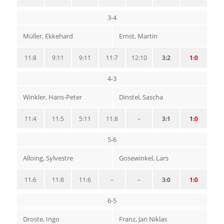
3-4
Müller, Ekkehard
Ernst, Martin
11:8
9:11
9:11
11:7
12:10
3:2
1:0
4-3
Winkler, Hans-Peter
Dinstel, Sascha
11:4
11:5
5:11
11:8
–
3:1
1:0
5-6
Alloing, Sylvestre
Gosewinkel, Lars
11:6
11:8
11:6
–
–
3:0
1:0
6-5
Droste, Ingo
Franz, Jan Niklas