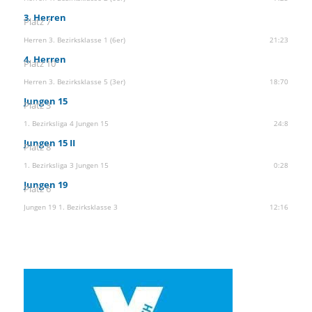
3. Herren
Platz 7
Herren 3. Bezirksklasse 1 (6er)
21:23
4. Herren
Platz 10
Herren 3. Bezirksklasse 5 (3er)
18:70
Jungen 15
Platz 3
1. Bezirksliga 4 Jungen 15
24:8
Jungen 15 II
Platz 8
1. Bezirksliga 3 Jungen 15
0:28
Jungen 19
Platz 6
Jungen 19 1. Bezirksklasse 3
12:16