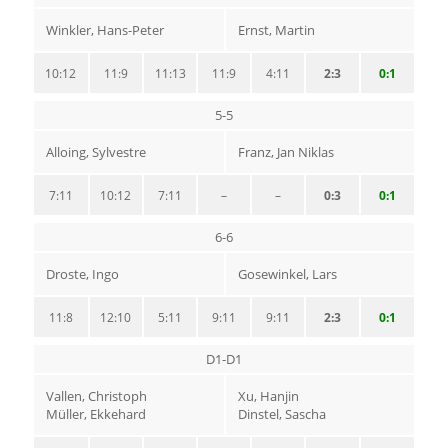
Winkler, Hans-Peter
Ernst, Martin
10:12
11:9
11:13
11:9
4:11
2:3
0:1
5-5
Alloing, Sylvestre
Franz, Jan Niklas
7:11
10:12
7:11
–
–
0:3
0:1
6-6
Droste, Ingo
Gosewinkel, Lars
11:8
12:10
5:11
9:11
9:11
2:3
0:1
D1-D1
Vallen, Christoph
Xu, Hanjin
Müller, Ekkehard
Dinstel, Sascha