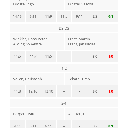
Droste, Ingo
Dinstel, Sascha
14:16
6:11
11:9
11:5
9:11
2:3
0:1
D3-D3
Winkler, Hans-Peter
Ernst, Martin
Alloing, Sylvestre
Franz, Jan Niklas
11:5
11:7
11:5
–
–
3:0
1:0
1-2
Vallen, Christoph
Tekath, Timo
11:8
12:10
12:10
–
–
3:0
1:0
2-1
Borgart, Paul
Xu, Hanjin
4:11
5:11
9:11
–
–
0:3
0:1