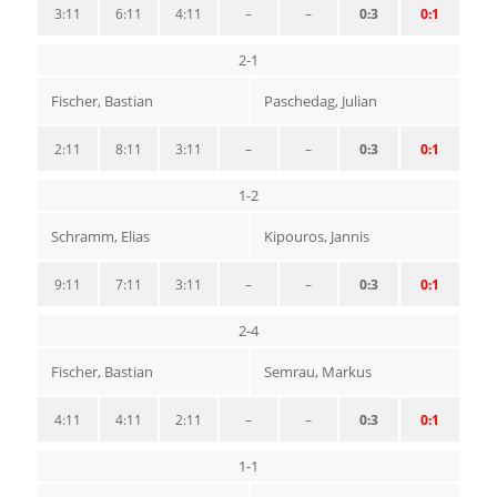
3:11
6:11
4:11
–
–
0:3
0:1
2-1
Fischer, Bastian
Paschedag, Julian
2:11
8:11
3:11
–
–
0:3
0:1
1-2
Schramm, Elias
Kipouros, Jannis
9:11
7:11
3:11
–
–
0:3
0:1
2-4
Fischer, Bastian
Semrau, Markus
4:11
4:11
2:11
–
–
0:3
0:1
1-1