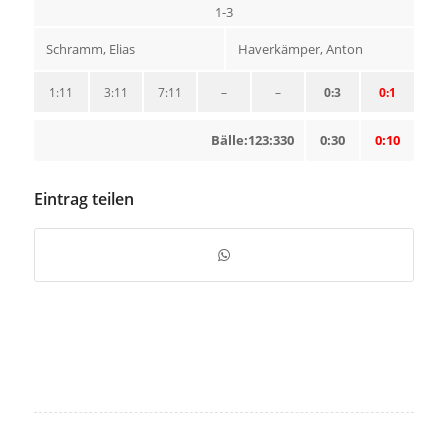
1-3
Schramm, Elias
Haverkämper, Anton
1:11
3:11
7:11
–
–
0:3
0:1
Bälle:123:330
0:30
0:10
Eintrag teilen