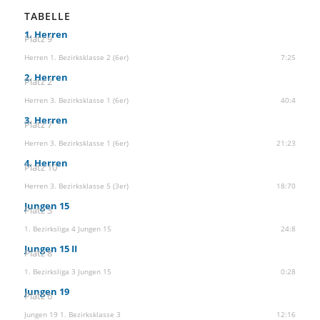
TABELLE
1. Herren
Platz 9
Herren 1. Bezirksklasse 2 (6er)
7:25
2. Herren
Platz 2
Herren 3. Bezirksklasse 1 (6er)
40:4
3. Herren
Platz 7
Herren 3. Bezirksklasse 1 (6er)
21:23
4. Herren
Platz 10
Herren 3. Bezirksklasse 5 (3er)
18:70
Jungen 15
Platz 3
1. Bezirksliga 4 Jungen 15
24:8
Jungen 15 II
Platz 8
1. Bezirksliga 3 Jungen 15
0:28
Jungen 19
Platz 6
Jungen 19 1. Bezirksklasse 3
12:16