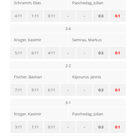
Schramm, Elias
Paschedag, Julian
4:11
1:11
0:11
–
–
0:3
0:1
3-4
Krüger, Kasimir
Semrau, Markus
5:11
6:11
4:11
–
–
0:3
0:1
2-2
Fischer, Bastian
Kipouros, Jannis
7:11
9:11
6:11
–
–
0:3
0:1
3-1
Krüger, Kasimir
Paschedag, Julian
3:11
1:11
0:11
–
–
0:3
0:1