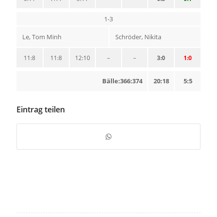
1-3
Le, Tom Minh
Schröder, Nikita
11:8
11:8
12:10
–
–
3:0
1:0
Bälle:366:374
20:18
5:5
Eintrag teilen