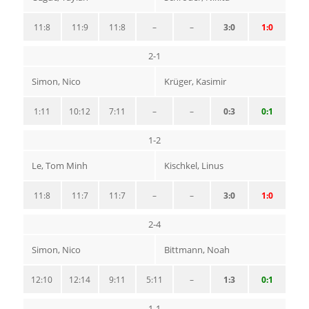
11:8
11:9
11:8
–
–
3:0
1:0
2-1
Simon, Nico
Krüger, Kasimir
1:11
10:12
7:11
–
–
0:3
0:1
1-2
Le, Tom Minh
Kischkel, Linus
11:8
11:7
11:7
–
–
3:0
1:0
2-4
Simon, Nico
Bittmann, Noah
12:10
12:14
9:11
5:11
–
1:3
0:1
1-1