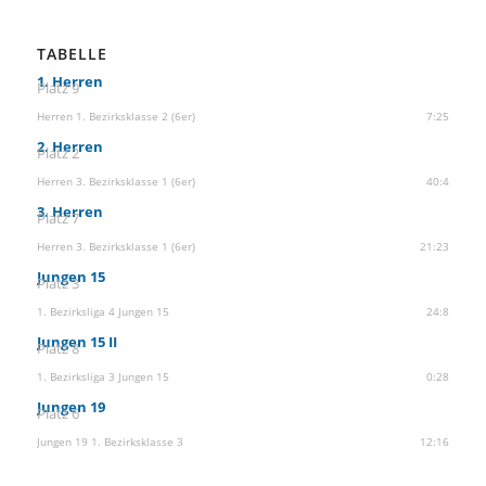
TABELLE
1. Herren
Platz 9
Herren 1. Bezirksklasse 2 (6er)
7:25
2. Herren
Platz 2
Herren 3. Bezirksklasse 1 (6er)
40:4
3. Herren
Platz 7
Herren 3. Bezirksklasse 1 (6er)
21:23
Jungen 15
Platz 3
1. Bezirksliga 4 Jungen 15
24:8
Jungen 15 II
Platz 8
1. Bezirksliga 3 Jungen 15
0:28
Jungen 19
Platz 6
Jungen 19 1. Bezirksklasse 3
12:16