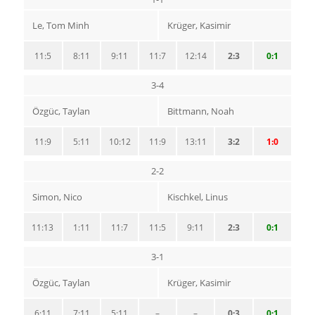
Le, Tom Minh
Krüger, Kasimir
11:5
8:11
9:11
11:7
12:14
2:3
0:1
3-4
Özgüc, Taylan
Bittmann, Noah
11:9
5:11
10:12
11:9
13:11
3:2
1:0
2-2
Simon, Nico
Kischkel, Linus
11:13
1:11
11:7
11:5
9:11
2:3
0:1
3-1
Özgüc, Taylan
Krüger, Kasimir
6:11
7:11
5:11
–
–
0:3
0:1