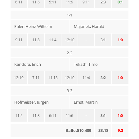
6:11
11:6
5:11
11:9
9:11
2:3
0:1
1-1
Euler, Heinz-Wilhelm
Majonek, Harald
9:11
11:8
11:4
12:10
–
3:1
1:0
2-2
Kandora, Erich
Tekath, Timo
12:10
7:11
11:13
12:10
11:4
3:2
1:0
3-3
Hofmeister, Jürgen
Ernst, Martin
11:5
11:8
6:11
11:6
–
3:1
1:0
Bälle:510:409
33:18
9:3