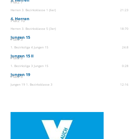
3. Herren
Platz 7
Herren 3. Bezirksklasse 1 (6er)
21:23
4. Herren
Platz 10
Herren 3. Bezirksklasse 5 (3er)
18:70
Jungen 15
Platz 3
1. Bezirksliga 4 Jungen 15
24:8
Jungen 15 II
Platz 8
1. Bezirksliga 3 Jungen 15
0:28
Jungen 19
Platz 6
Jungen 19 1. Bezirksklasse 3
12:16