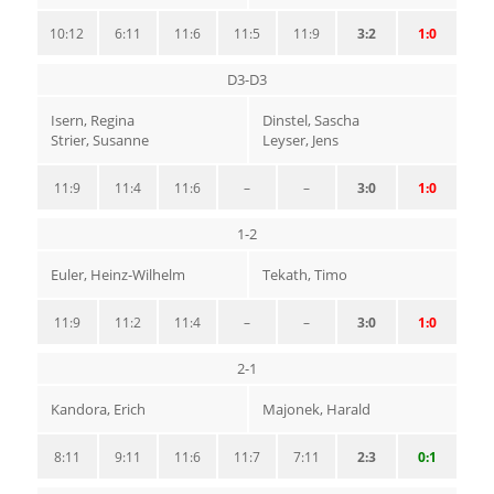
10:12
6:11
11:6
11:5
11:9
3:2
1:0
D3-D3
Isern, Regina
Dinstel, Sascha
Strier, Susanne
Leyser, Jens
11:9
11:4
11:6
–
–
3:0
1:0
1-2
Euler, Heinz-Wilhelm
Tekath, Timo
11:9
11:2
11:4
–
–
3:0
1:0
2-1
Kandora, Erich
Majonek, Harald
8:11
9:11
11:6
11:7
7:11
2:3
0:1