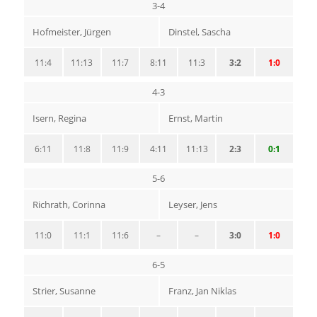
3-4
Hofmeister, Jürgen
Dinstel, Sascha
11:4
11:13
11:7
8:11
11:3
3:2
1:0
4-3
Isern, Regina
Ernst, Martin
6:11
11:8
11:9
4:11
11:13
2:3
0:1
5-6
Richrath, Corinna
Leyser, Jens
11:0
11:1
11:6
–
–
3:0
1:0
6-5
Strier, Susanne
Franz, Jan Niklas