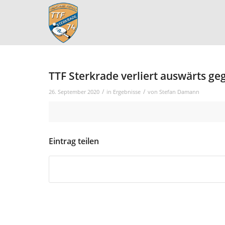
TTF Sterkrade verliert auswärts g
/
/
26. September 2020
in
Ergebnisse
von
Stefan Damann
Eintrag teilen