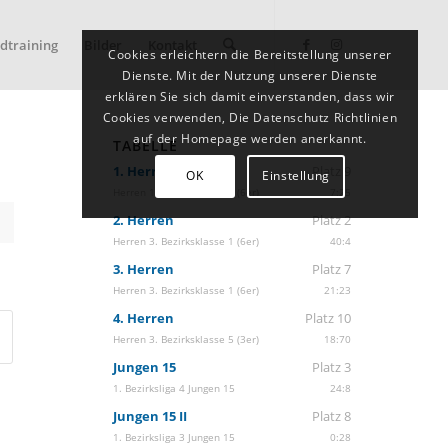
dtraining
Bilder
Kontakt
Cookies erleichtern die Bereitstellung unserer
Dienste. Mit der Nutzung unserer Dienste
erklären Sie sich damit einverstanden, dass wir
Cookies verwenden, Die Datenschutz Richtlinien
auf der Homepage werden anerkannt.
TABELLE
1. Herren
Platz 9
OK
Einstellung
Herren 1. Bezirksklasse 2 (6er)
7:25
2. Herren
Platz 2
Herren 3. Bezirksklasse 1 (6er)
40:4
3. Herren
Platz 7
Herren 3. Bezirksklasse 1 (6er)
21:23
4. Herren
Platz 10
Herren 3. Bezirksklasse 5 (3er)
18:70
Jungen 15
Platz 3
1. Bezirksliga 4 Jungen 15
24:8
Jungen 15 II
Platz 8
1. Bezirksliga 3 Jungen 15
0:28