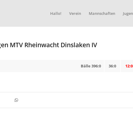
Hallo!
Verein
Mannschaften
Jugen
egen MTV Rheinwacht Dinslaken IV
Bälle 396:0
36:0
12:0