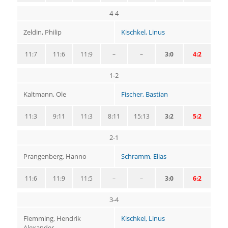
4-4
Zeldin, Philip
Kischkel, Linus
11:7
11:6
11:9
–
–
3:0
4:2
1-2
Kaltmann, Ole
Fischer, Bastian
11:3
9:11
11:3
8:11
15:13
3:2
5:2
2-1
Prangenberg, Hanno
Schramm, Elias
11:6
11:9
11:5
–
–
3:0
6:2
3-4
Flemming, Hendrik
Kischkel, Linus
Alexander