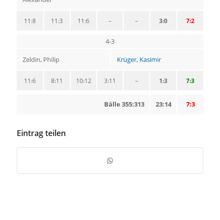
11:8
11:3
11:6
–
–
3:0
7:2
4-3
Zeldin, Philip
Krüger, Kasimir
11:6
8:11
10:12
3:11
–
1:3
7:3
Bälle 355:313
23:14
7:3
Eintrag teilen