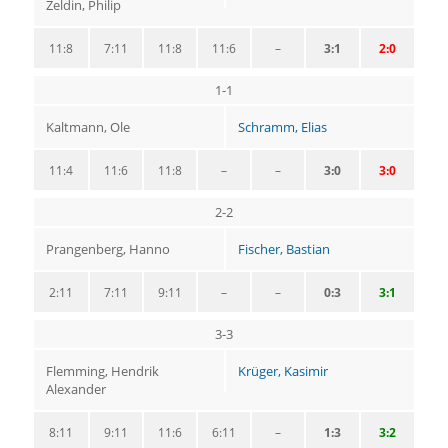
Zeldin, Philip
11:8
7:11
11:8
11:6
–
3:1
2:0
1-1
Kaltmann, Ole
Schramm, Elias
11:4
11:6
11:8
–
–
3:0
3:0
2-2
Prangenberg, Hanno
Fischer, Bastian
2:11
7:11
9:11
–
–
0:3
3:1
3-3
Flemming, Hendrik
Krüger, Kasimir
Alexander
8:11
9:11
11:6
6:11
–
1:3
3:2