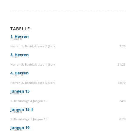
TABELLE
1. Herren
Platz 9
Herren 1. Bezirksklasse 2 (6er)
7:25
3. Herren
Platz 7
Herren 3. Bezirksklasse 1 (6er)
21:23
4. Herren
Platz 10
Herren 3. Bezirksklasse 5 (3er)
18:70
Jungen 15
Platz 3
1. Bezirksliga 4 Jungen 15
24:8
Jungen 15 II
Platz 8
1. Bezirksliga 3 Jungen 15
0:28
Jungen 19
Platz 6