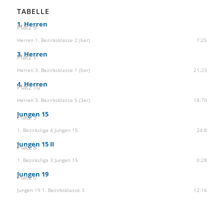
TABELLE
1. Herren
Platz 9
Herren 1. Bezirksklasse 2 (6er)
7:25
3. Herren
Platz 7
Herren 3. Bezirksklasse 1 (6er)
21:23
4. Herren
Platz 10
Herren 3. Bezirksklasse 5 (3er)
18:70
Jungen 15
Platz 3
1. Bezirksliga 4 Jungen 15
24:8
Jungen 15 II
Platz 8
1. Bezirksliga 3 Jungen 15
0:28
Jungen 19
Platz 6
Jungen 19 1. Bezirksklasse 3
12:16