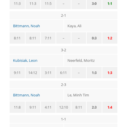
11:3
11:3
11:5
–
–
3:0
1:1
2-1
Bittmann, Noah
Kaya, Ali
8:11
8:11
7:11
–
–
0:3
1:2
3-2
Kubisiak, Leon
Neerfeld, Moritz
9:11
14:12
3:11
6:11
–
1:3
1:3
2-3
Bittmann, Noah
Le, Minh Tim
11:8
9:11
4:11
12:10
8:11
2:3
1:4
1-1