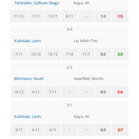
Terlinden, Sullivan Diego
Kaya, Ali
11:13
7:11
13:11
8:11
–
1:3
1:5
3-3
Kubisiak, Leon
Le, Minh Tim
7:11
12:10
10:12
11:8
11:7
3:2
2:5
2-2
Bittmann, Noah
Neerfeld, Moritz
10:12
6:11
7:11
–
–
0:3
2:6
3-1
Kubisiak, Leon
Kaya, Ali
4:11
6:11
4:11
–
–
0:3
2:7