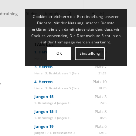
dtraining
Bilder
Kontakt
Cookies erleichtern die Bereitstellung unserer
Dienste. Mit der Nutzung unserer Dienste
erklären Sie sich damit einverstanden, dass wir
Cookies verwenden, Die Datenschutz Richtlinien
auf der Homepage werden anerkannt.
TABELLE
1. Herren
Platz 9
OK
Einstellung
Herren 1. Bezirksklasse 2 (6er)
7:25
3. Herren
Platz 7
Herren 3. Bezirksklasse 1 (6er)
21:23
4. Herren
Platz 10
z
Herren 3. Bezirksklasse 5 (3er)
18:70
Jungen 15
Platz 3
1. Bezirksliga 4 Jungen 15
24:8
Jungen 15 II
Platz 8
1. Bezirksliga 3 Jungen 15
0:28
Jungen 19
Platz 6
Jungen 19 1. Bezirksklasse 3
12:16