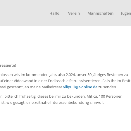
Hallo!
Verein
Mannschaften
Jugen
ressierte!
ssen wir, im kommenden Jahr, also 2.024, unser 50 jähriges Bestehen zu
f einer Videowand in einer Endlosschleife zu präsentieren. Falls Ihr im Besit
ne Datei gescannt, an meine Mailadresse
yllipulli@t-online.de
zu senden.
ein, bitte ich frühzeitig, dieses bei mir zu bekunden. Mit ca. 100 Personen
st, wie gesagt, eine zeitnahe Interessenbekundung sinnvoll.