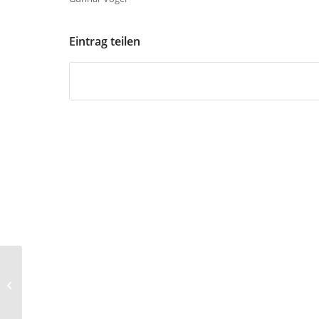
Eintrag teilen
TTF Sterkrade verliert
zu Hause gegen DJK
Buchholz II