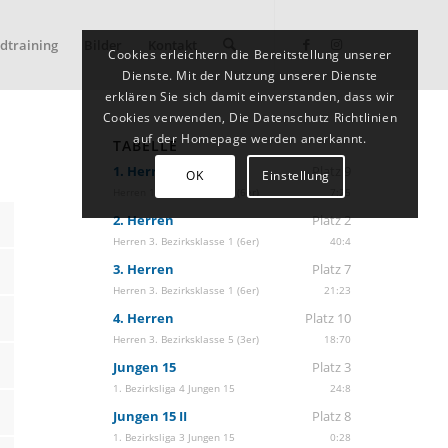
dtraining
Bilder
Kontakt
Cookies erleichtern die Bereitstellung unserer
Dienste. Mit der Nutzung unserer Dienste
erklären Sie sich damit einverstanden, dass wir
Cookies verwenden, Die Datenschutz Richtlinien
auf der Homepage werden anerkannt.
TABELLE
1. Herren
Platz 9
OK
Einstellung
Herren 1. Bezirksklasse 2 (6er)
7:25
2. Herren
Platz 2
Herren 3. Bezirksklasse 1 (6er)
40:4
3. Herren
Platz 7
Herren 3. Bezirksklasse 1 (6er)
21:23
4. Herren
Platz 10
Herren 3. Bezirksklasse 5 (3er)
18:70
Jungen 15
Platz 3
1. Bezirksliga 4 Jungen 15
24:8
Jungen 15 II
Platz 8
1. Bezirksliga 3 Jungen 15
0:28