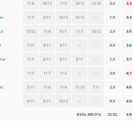
11:8
10:12
11:5
10:12
12:10
3:2
3:3
an
11:5
9:11
10:12
10:12
–
1:3
3:4
us
10:12
11:9
9:11
11:7
10:12
2:3
3:5
l
7:11
9:11
9:11
–
–
0:3
3:6
mar
11:5
6:11
6:11
6:11
–
1:3
3:7
11:5
11:7
11:2
–
–
3:0
4:7
an
5:11
11:6
11:4
11:13
7:11
2:3
4:8
4:11
6:11
10:12
–
–
0:3
4:9
Bälle 490:514
22:32
4:9