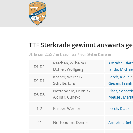
TTF Sterkrade gewinnt auswärts ge
/
/
31. Januar 2025
in
Ergebnisse
von
Stefan Damann
Paschen, Wilhelm /
Amrehn, Diet
D1-D2
Döhler, Wolfgang
Janda, Michae
Kasper, Werner /
Lerch, Klaus
/
D2-D1
Schulte, Jörg
Giesen, Frank
Nottebohm, Dennis /
Plass, Sebasti
D3-D3
Aldirak, Cüneyd
Meusel, Mark
1-2
Kasper, Werner
Lerch, Klaus
2-1
Nottebohm, Dennis
Amrehn, Diet