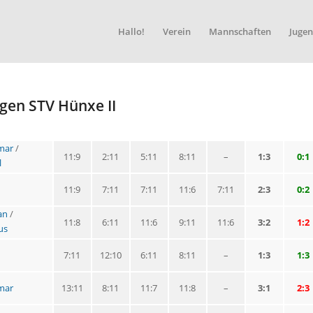
Hallo!
Verein
Mannschaften
Jugen
gen STV Hünxe II
mar
/
11:9
2:11
5:11
8:11
–
1:3
0:1
l
11:9
7:11
7:11
11:6
7:11
2:3
0:2
an
/
11:8
6:11
11:6
9:11
11:6
3:2
1:2
us
7:11
12:10
6:11
8:11
–
1:3
1:3
mar
13:11
8:11
11:7
11:8
–
3:1
2:3