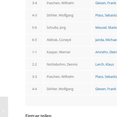
3-4
Paschen, Wilhelm
Giesen, Frank
4-3
Döhler, Wolfgang
Plass, Sebasti
5-6
Schulte, Jörg
Meusel, Mark
6-5
Aldirak, Cüneyd
Janda, Michae
1-1
Kasper, Werner
Amrehn, Diet
2-2
Nottebohm, Dennis
Lerch, Klaus
3-3
Paschen, Wilhelm
Plass, Sebasti
4-4
Döhler, Wolfgang
Giesen, Frank
TTF Sterkrade II
gewinnt zu Hause
gegen Meidericher TTC
Eintrag teilen