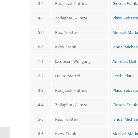
3-4
Ratajczak, Patrick
Giesen, Frank
4-3
Zolfaghari, Alireza
Plass, Sebasti
5-6
Rau, Torsten
Meusel, Mark
6-5
Kves, Frank
Janda, Michae
1-1
Jacobsen, Wolfgang
Amrehn, Diet
2-2
Heinz, Marcel
Lerch, Klaus
3-3
Ratajczak, Patrick
Plass, Sebasti
4-4
Zolfaghari, Alireza
Giesen, Frank
5-5
Rau, Torsten
Janda, Michae
6-6
Kves, Frank
Meusel, Mark
TTF Sterkrade III