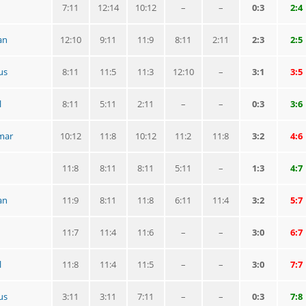
7:11
12:14
10:12
–
–
0:3
2:4
an
12:10
9:11
11:9
8:11
2:11
2:3
2:5
us
8:11
11:5
11:3
12:10
–
3:1
3:5
l
8:11
5:11
2:11
–
–
0:3
3:6
mar
10:12
11:8
10:12
11:2
11:8
3:2
4:6
11:8
8:11
8:11
5:11
–
1:3
4:7
an
11:9
8:11
11:8
6:11
11:4
3:2
5:7
11:7
11:4
11:6
–
–
3:0
6:7
l
11:8
11:4
11:5
–
–
3:0
7:7
us
3:11
3:11
7:11
–
–
0:3
7:8