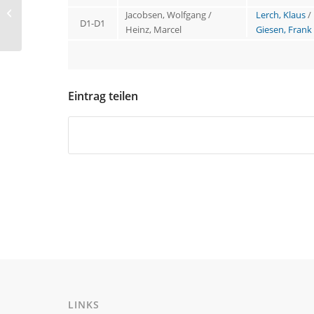
verliert zu Hause gegen
Jacobsen, Wolfgang /
Lerch, Klaus
/
D1-D1
GSV Moers V
Heinz, Marcel
Giesen, Frank
Eintrag teilen
LINKS