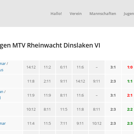
Hallo!
Verein
Mannschaften
Jugen
egen MTV Rheinwacht Dinslaken VI
mar
/
14:12
11:2
6:11
11:6
–
3:1
1:0
us
11:8
2:11
9:11
14:12
9:11
2:3
1:1
an
/
11:9
11:9
8:11
11:6
–
3:1
2:1
l
10:12
8:11
11:5
11:8
8:11
2:3
2:2
mar
11:4
11:5
7:11
9:11
10:12
2:3
2:3