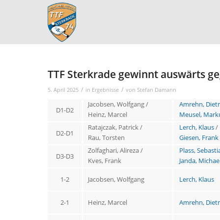
TTF Sterkrade gewinnt auswärts g
/
/
5. April 2025
in
Ergebnisse
von
Stefan Damann
Jacobsen, Wolfgang /
Amrehn, Diet
D1-D2
Heinz, Marcel
Meusel, Mark
Ratajczak, Patrick /
Lerch, Klaus
/
D2-D1
Rau, Torsten
Giesen, Frank
Zolfaghari, Alireza /
Plass, Sebasti
D3-D3
Kves, Frank
Janda, Michae
1-2
Jacobsen, Wolfgang
Lerch, Klaus
2-1
Heinz, Marcel
Amrehn, Diet