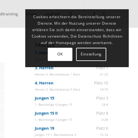
dtraining
Bilder
Kontakt
Cookies erleichtern die Bereitstellung unserer
Dienste. Mit der Nutzung unserer Dienste
erklären Sie sich damit einverstanden, dass wir
Cookies verwenden, Die Datenschutz Richtlinien
auf der Homepage werden anerkannt.
TABELLE
1. Herren
Platz 9
OK
Einstellung
Herren 1. Bezirksklasse 2 (6er)
7:25
3. Herren
Platz 7
Herren 3. Bezirksklasse 1 (6er)
21:23
4. Herren
Platz 10
Herren 3. Bezirksklasse 5 (3er)
18:70
Jungen 15
Platz 3
1. Bezirksliga 4 Jungen 15
24:8
Jungen 15 II
Platz 8
1. Bezirksliga 3 Jungen 15
0:28
Jungen 19
Platz 6
Jungen 19 1. Bezirksklasse 3
12:16