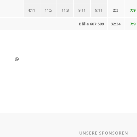
4:11
11:5
11:8
9:11
9:11
2:3
7:9
Bälle 607:599
32:34
7:9
UNSERE SPONSOREN