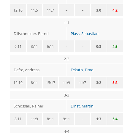
12:10
11:5
11:7
–
–
3:0
4:2
1-1
Dillschneider, Bernd
Plass, Sebastian
6:11
3:11
6:11
–
–
0:3
4:3
2-2
Defte, Andreas
Tekath, Timo
12:10
8:11
15:17
11:9
11:7
3:2
5:3
3-3
Schossau, Rainer
Ernst, Martin
8:11
11:9
8:11
9:11
–
1:3
5:4
4-4