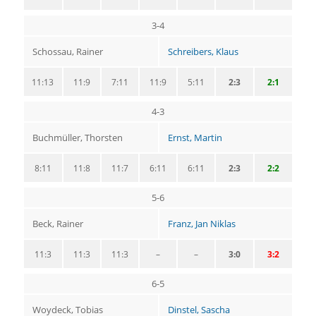
3-4
Schossau, Rainer
Schreibers, Klaus
11:13
11:9
7:11
11:9
5:11
2:3
2:1
4-3
Buchmüller, Thorsten
Ernst, Martin
8:11
11:8
11:7
6:11
6:11
2:3
2:2
5-6
Beck, Rainer
Franz, Jan Niklas
11:3
11:3
11:3
–
–
3:0
3:2
6-5
Woydeck, Tobias
Dinstel, Sascha