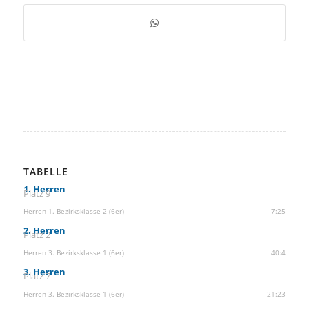
TABELLE
1. Herren
Platz 9
Herren 1. Bezirksklasse 2 (6er)
7:25
2. Herren
Platz 2
Herren 3. Bezirksklasse 1 (6er)
40:4
3. Herren
Platz 7
Herren 3. Bezirksklasse 1 (6er)
21:23