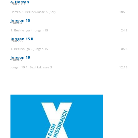
4. Herren
Platz 10
Herren 3. Bezirksklasse 5 (3er)
18:70
Jungen 15
Platz 3
1. Bezirksliga 4 Jungen 15
24:8
Jungen 15 II
Platz 8
1. Bezirksliga 3 Jungen 15
0:28
Jungen 19
Platz 6
Jungen 19 1. Bezirksklasse 3
12:16