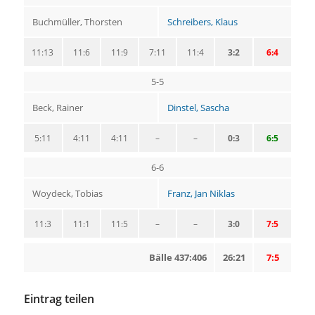
Buchmüller, Thorsten
Schreibers, Klaus
11:13
11:6
11:9
7:11
11:4
3:2
6:4
5-5
Beck, Rainer
Dinstel, Sascha
5:11
4:11
4:11
–
–
0:3
6:5
6-6
Woydeck, Tobias
Franz, Jan Niklas
11:3
11:1
11:5
–
–
3:0
7:5
Bälle 437:406
26:21
7:5
Eintrag teilen