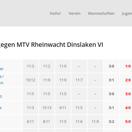
Hallo!
Verein
Mannschaften
Jugen
s gegen MTV Rheinwacht Dinslaken VI
11:3
11:2
11:9
–
–
3:0
1:0
er
a
/
10:12
11:9
11:9
11:7
–
3:1
2:0
us
11:5
11:5
11:5
–
–
3:0
3:0
d
a
11:3
15:13
9:11
11:5
–
3:1
4:0
6:11
8:11
11:5
11:6
11:9
3:2
5:0