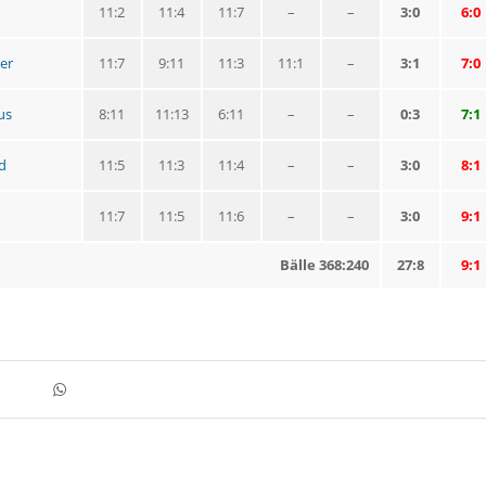
11:2
11:4
11:7
–
–
3:0
6:0
er
11:7
9:11
11:3
11:1
–
3:1
7:0
us
8:11
11:13
6:11
–
–
0:3
7:1
d
11:5
11:3
11:4
–
–
3:0
8:1
11:7
11:5
11:6
–
–
3:0
9:1
Bälle 368:240
27:8
9:1