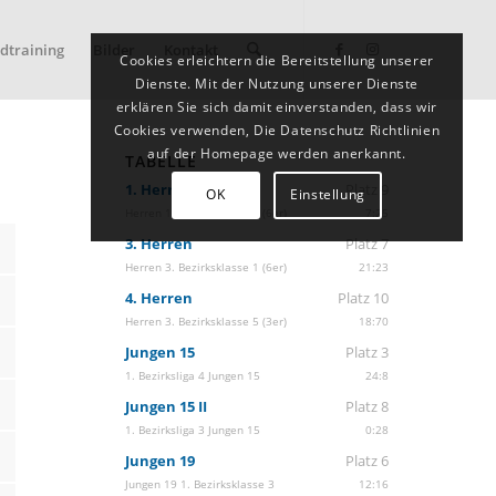
dtraining
Bilder
Kontakt
Cookies erleichtern die Bereitstellung unserer
Dienste. Mit der Nutzung unserer Dienste
erklären Sie sich damit einverstanden, dass wir
Cookies verwenden, Die Datenschutz Richtlinien
auf der Homepage werden anerkannt.
TABELLE
1. Herren
Platz 9
OK
Einstellung
Herren 1. Bezirksklasse 2 (6er)
7:25
3. Herren
Platz 7
Herren 3. Bezirksklasse 1 (6er)
21:23
4. Herren
Platz 10
Herren 3. Bezirksklasse 5 (3er)
18:70
Jungen 15
Platz 3
1. Bezirksliga 4 Jungen 15
24:8
Jungen 15 II
Platz 8
1. Bezirksliga 3 Jungen 15
0:28
Jungen 19
Platz 6
Jungen 19 1. Bezirksklasse 3
12:16