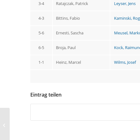
3-4
Ratajczak, Patrick
Leyser, Jens
4-3
Bittins, Fabio
Kaminski, Rog
5-6
Ernesti, Sascha
Meusel, Mark
6-5
Broja, Paul
Kock, Raimun
1-1
Heinz, Marcel
Wilms, Josef
Eintrag teilen
TTF Sterkrade verliert
auswärts gegen
Sportfreunde Walsum
09 II