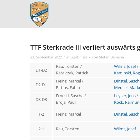
TTF Sterkrade III verliert auswärt
/
/
23. September 2022
in
Ergebnisse
von
Stefan Damann
Rau, Torsten /
Wilms, Josef
/
D1-D2
Ratajczak, Patrick
Kaminski, Rog
Heinz, Marcel /
Dinstel, Sasch
D2-D1
Bittins, Fabio
Meusel, Mark
Ernesti, Sascha /
Leyser, Jens
/
D3-D3
Broja, Paul
Kock, Raimun
1-2
Heinz, Marcel
Dinstel, Sasch
2-1
Rau, Torsten
Wilms, Josef