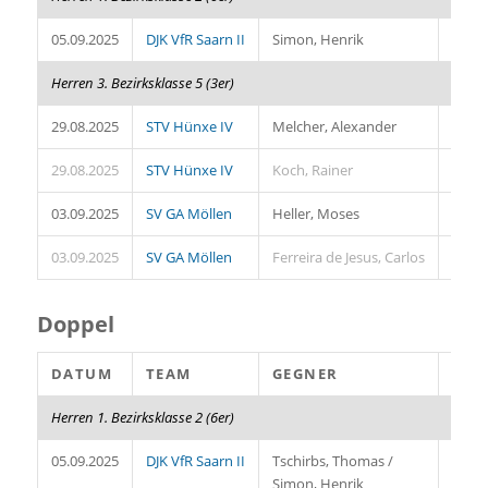
05.09.2025
DJK VfR Saarn II
Simon, Henrik
0:3
Herren 3. Bezirksklasse 5 (3er)
29.08.2025
STV Hünxe IV
Melcher, Alexander
0:3
29.08.2025
STV Hünxe IV
Koch, Rainer
3:1
03.09.2025
SV GA Möllen
Heller, Moses
0:3
03.09.2025
SV GA Möllen
Ferreira de Jesus, Carlos
2:3
Doppel
DATUM
TEAM
GEGNER
SÄT
Herren 1. Bezirksklasse 2 (6er)
05.09.2025
DJK VfR Saarn II
Tschirbs, Thomas /
1:3
Simon, Henrik