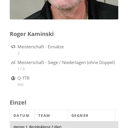
Roger Kaminski
Meisterschaft - Einsätze
3
Meisterschaft - Siege / Niederlagen (ohne Doppel)
1 / 4
Q-TTR
950
Einzel
DATUM
TEAM
GEGNER
SÄT
Herren 1. Bezirksklasse 2 (6er)