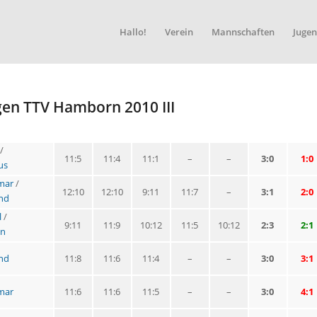
Hallo!
Verein
Mannschaften
Jugen
gen TTV Hamborn 2010 III
/
11:5
11:4
11:1
–
–
3:0
1:0
us
mar
/
12:10
12:10
9:11
11:7
–
3:1
2:0
rnd
l
/
9:11
11:9
10:12
11:5
10:12
2:3
2:1
en
rnd
11:8
11:6
11:4
–
–
3:0
3:1
mar
11:6
11:6
11:5
–
–
3:0
4:1