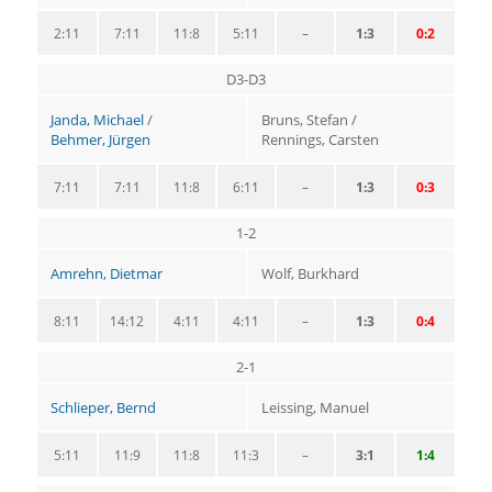
2:11
7:11
11:8
5:11
–
1:3
0:2
D3-D3
Janda, Michael
/
Bruns, Stefan /
Behmer, Jürgen
Rennings, Carsten
7:11
7:11
11:8
6:11
–
1:3
0:3
1-2
Amrehn, Dietmar
Wolf, Burkhard
8:11
14:12
4:11
4:11
–
1:3
0:4
2-1
Schlieper, Bernd
Leissing, Manuel
5:11
11:9
11:8
11:3
–
3:1
1:4