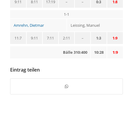
9:11
8:11
17:19
–
–
0:3
1:8
1-1
Amrehn, Dietmar
Leissing, Manuel
11:7
9:11
7:11
2:11
–
1:3
1:9
Bälle 310:400
10:28
1:9
Eintrag teilen