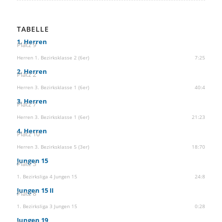
TABELLE
1. Herren
Platz 9
Herren 1. Bezirksklasse 2 (6er)
7:25
2. Herren
Platz 2
Herren 3. Bezirksklasse 1 (6er)
40:4
3. Herren
Platz 7
Herren 3. Bezirksklasse 1 (6er)
21:23
4. Herren
Platz 10
Herren 3. Bezirksklasse 5 (3er)
18:70
Jungen 15
Platz 3
1. Bezirksliga 4 Jungen 15
24:8
Jungen 15 II
Platz 8
1. Bezirksliga 3 Jungen 15
0:28
Jungen 19