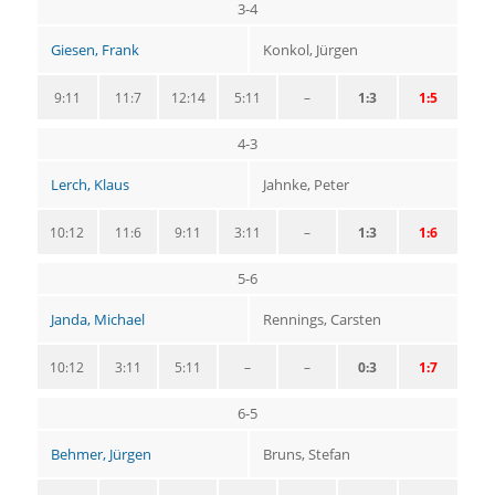
3-4
Giesen, Frank
Konkol, Jürgen
9:11
11:7
12:14
5:11
–
1:3
1:5
4-3
Lerch, Klaus
Jahnke, Peter
10:12
11:6
9:11
3:11
–
1:3
1:6
5-6
Janda, Michael
Rennings, Carsten
10:12
3:11
5:11
–
–
0:3
1:7
6-5
Behmer, Jürgen
Bruns, Stefan