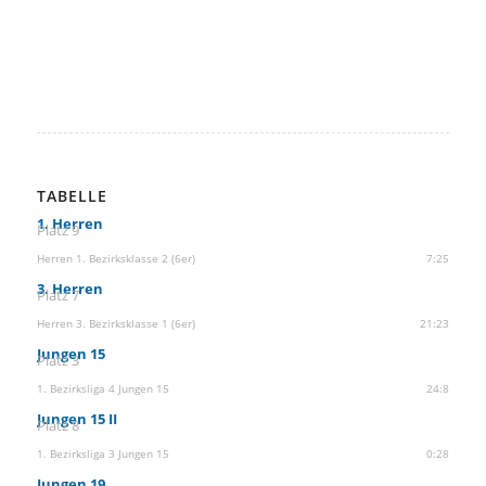
TABELLE
1. Herren
Platz 9
Herren 1. Bezirksklasse 2 (6er)
7:25
3. Herren
Platz 7
Herren 3. Bezirksklasse 1 (6er)
21:23
Jungen 15
Platz 3
1. Bezirksliga 4 Jungen 15
24:8
Jungen 15 II
Platz 8
1. Bezirksliga 3 Jungen 15
0:28
Jungen 19