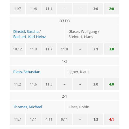
11:7
11:6
11:1
–
–
3:0
2:0
D3-D3
Dinstel, Sascha
/
Glaser, Wolfgang /
Bachert, Karl-Heinz
Steinort, Hans
10:12
11:8
11:7
11:8
–
3:1
3:0
1-2
Plass, Sebastian
Ilgner, Klaus
11:2
11:6
11:3
–
–
3:0
4:0
2-1
Thomas, Michael
Claes, Robin
11:7
1:11
4:11
9:11
–
1:3
4:1