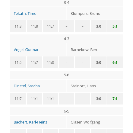
3-4
Tekath, Timo
Klumpers, Bruno
11:8
11:8
11:7
–
–
3:0
5:1
4-3
Vogel, Gunnar
Barnekow, Ben
11:5
11:7
11:8
–
–
3:0
6:1
5-6
Dinstel, Sascha
Steinort, Hans
11:7
11:1
11:1
–
–
3:0
7:1
6-5
Bachert, Karl-Heinz
Glaser, Wolfgang