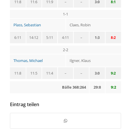
11:8
11:6
11:9
–
–
3:0
8:1
1-1
Plass, Sebastian
Claes, Robin
6:11
14:12
5:11
4:11
–
1:3
8:2
2-2
Thomas, Michael
Ilgner, Klaus
11:8
11:5
11:4
–
–
3:0
9:2
Bälle 368:264
29:8
9:2
Eintrag teilen