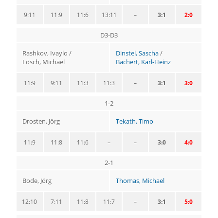
9:11
11:9
11:6
13:11
–
3:1
2:0
D3-D3
Rashkov, Ivaylo /
Dinstel, Sascha
/
Lösch, Michael
Bachert, Karl-Heinz
11:9
9:11
11:3
11:3
–
3:1
3:0
1-2
Drosten, Jörg
Tekath, Timo
11:9
11:8
11:6
–
–
3:0
4:0
2-1
Bode, Jörg
Thomas, Michael
12:10
7:11
11:8
11:7
–
3:1
5:0