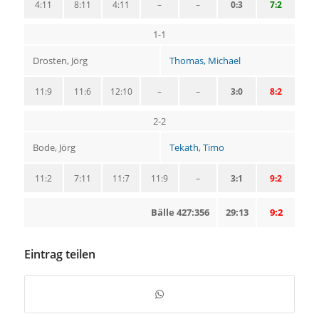
4:11
8:11
4:11
–
–
0:3
7:2
1-1
Drosten, Jörg
Thomas, Michael
11:9
11:6
12:10
–
–
3:0
8:2
2-2
Bode, Jörg
Tekath, Timo
11:2
7:11
11:7
11:9
–
3:1
9:2
Bälle 427:356
29:13
9:2
Eintrag teilen