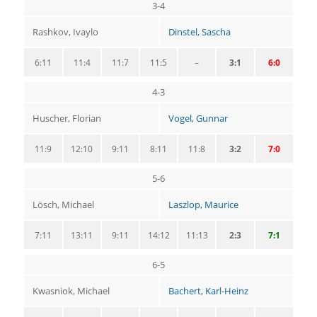
3-4
Rashkov, Ivaylo
Dinstel, Sascha
6:11
11:4
11:7
11:5
–
3:1
6:0
4-3
Huscher, Florian
Vogel, Gunnar
11:9
12:10
9:11
8:11
11:8
3:2
7:0
5-6
Lösch, Michael
Laszlop, Maurice
7:11
13:11
9:11
14:12
11:13
2:3
7:1
6-5
Kwasniok, Michael
Bachert, Karl-Heinz