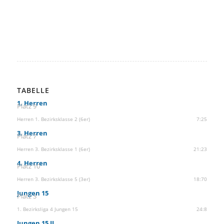
TABELLE
1. Herren
Platz 9
Herren 1. Bezirksklasse 2 (6er)
7:25
3. Herren
Platz 7
Herren 3. Bezirksklasse 1 (6er)
21:23
4. Herren
Platz 10
Herren 3. Bezirksklasse 5 (3er)
18:70
Jungen 15
Platz 3
1. Bezirksliga 4 Jungen 15
24:8
Jungen 15 II