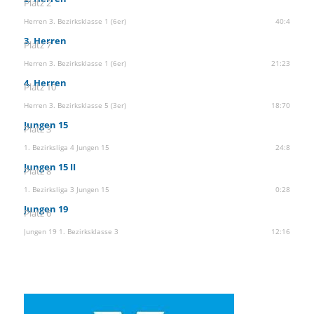
Platz 2
Herren 3. Bezirksklasse 1 (6er)
40:4
3. Herren
Platz 7
Herren 3. Bezirksklasse 1 (6er)
21:23
4. Herren
Platz 10
Herren 3. Bezirksklasse 5 (3er)
18:70
Jungen 15
Platz 3
1. Bezirksliga 4 Jungen 15
24:8
Jungen 15 II
Platz 8
1. Bezirksliga 3 Jungen 15
0:28
Jungen 19
Platz 6
Jungen 19 1. Bezirksklasse 3
12:16