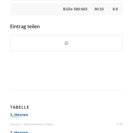
Bälle 580:603
30:33
8:8
Eintrag teilen
TABELLE
1. Herren
Platz 9
Herren 1. Bezirksklasse 2 (6er)
7:25
2. Herren