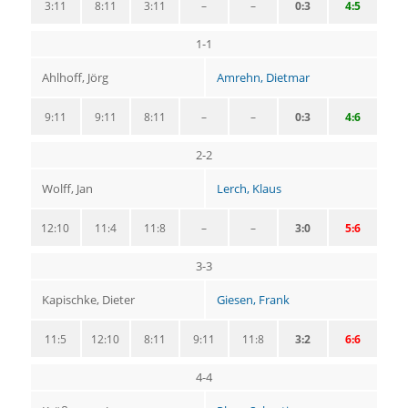
3:11
8:11
3:11
–
–
0:3
4:5
1-1
Ahlhoff, Jörg
Amrehn, Dietmar
9:11
9:11
8:11
–
–
0:3
4:6
2-2
Wolff, Jan
Lerch, Klaus
12:10
11:4
11:8
–
–
3:0
5:6
3-3
Kapischke, Dieter
Giesen, Frank
11:5
12:10
8:11
9:11
11:8
3:2
6:6
4-4