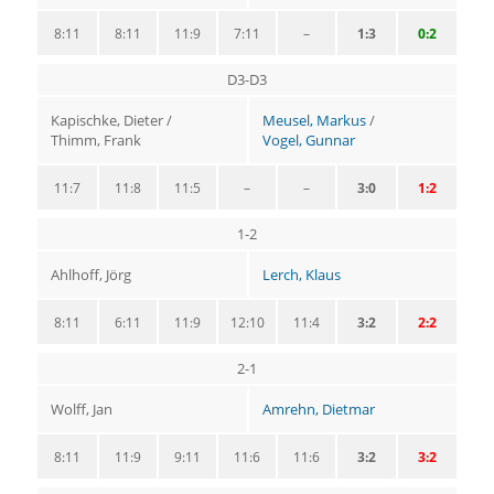
8:11
8:11
11:9
7:11
–
1:3
0:2
D3-D3
Kapischke, Dieter /
Meusel, Markus
/
Thimm, Frank
Vogel, Gunnar
11:7
11:8
11:5
–
–
3:0
1:2
1-2
Ahlhoff, Jörg
Lerch, Klaus
8:11
6:11
11:9
12:10
11:4
3:2
2:2
2-1
Wolff, Jan
Amrehn, Dietmar
8:11
11:9
9:11
11:6
11:6
3:2
3:2