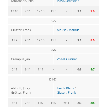
Krüßmann, Jens
Plass, Sebastian
12:10
9:11
12:10
11:6
–
3:1
7:6
5-5
Grütter, Frank
Meusel, Markus
11:9
9:11
12:10
11:8
–
3:1
8:6
6-6
Czempus, Jan
Vogel, Gunnar
5:11
9:11
7:11
–
–
0:3
8:7
D1-D1
Ahlhoff, Jörg /
Lerch, Klaus
/
Grütter, Frank
Giesen, Frank
4:11
7:11
11:7
11:7
6:11
2:3
8:8