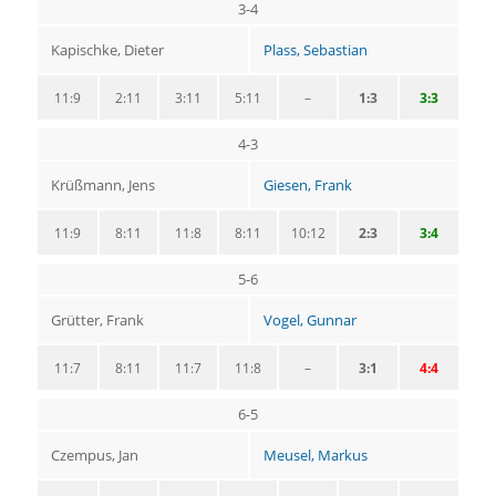
3-4
Kapischke, Dieter
Plass, Sebastian
11:9
2:11
3:11
5:11
–
1:3
3:3
4-3
Krüßmann, Jens
Giesen, Frank
11:9
8:11
11:8
8:11
10:12
2:3
3:4
5-6
Grütter, Frank
Vogel, Gunnar
11:7
8:11
11:7
11:8
–
3:1
4:4
6-5
Czempus, Jan
Meusel, Markus