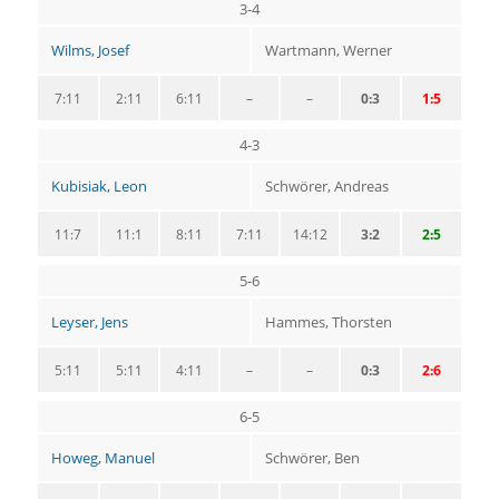
3-4
Wilms, Josef
Wartmann, Werner
7:11
2:11
6:11
–
–
0:3
1:5
4-3
Kubisiak, Leon
Schwörer, Andreas
11:7
11:1
8:11
7:11
14:12
3:2
2:5
5-6
Leyser, Jens
Hammes, Thorsten
5:11
5:11
4:11
–
–
0:3
2:6
6-5
Howeg, Manuel
Schwörer, Ben