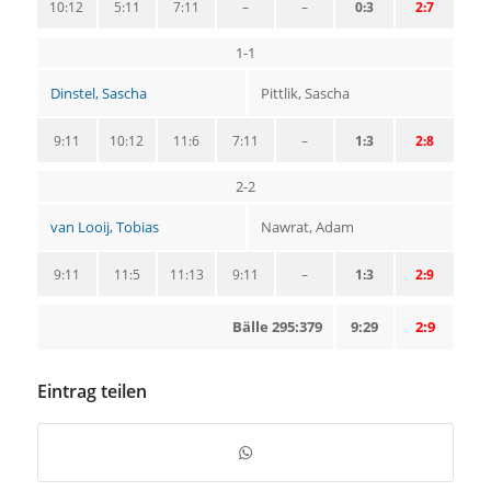
10:12
5:11
7:11
–
–
0:3
2:7
1-1
Dinstel, Sascha
Pittlik, Sascha
9:11
10:12
11:6
7:11
–
1:3
2:8
2-2
van Looij, Tobias
Nawrat, Adam
9:11
11:5
11:13
9:11
–
1:3
2:9
Bälle 295:379
9:29
2:9
Eintrag teilen