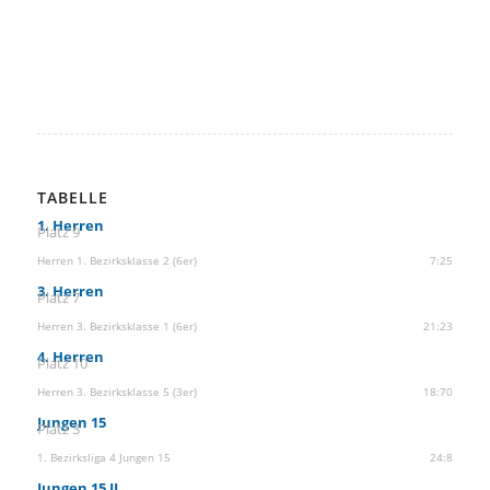
TABELLE
1. Herren
Platz 9
Herren 1. Bezirksklasse 2 (6er)
7:25
3. Herren
Platz 7
Herren 3. Bezirksklasse 1 (6er)
21:23
4. Herren
Platz 10
Herren 3. Bezirksklasse 5 (3er)
18:70
Jungen 15
Platz 3
1. Bezirksliga 4 Jungen 15
24:8
Jungen 15 II