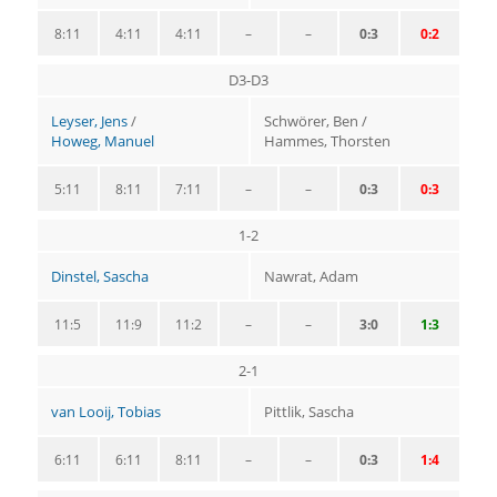
8:11
4:11
4:11
–
–
0:3
0:2
D3-D3
Leyser, Jens
/
Schwörer, Ben /
Howeg, Manuel
Hammes, Thorsten
5:11
8:11
7:11
–
–
0:3
0:3
1-2
Dinstel, Sascha
Nawrat, Adam
11:5
11:9
11:2
–
–
3:0
1:3
2-1
van Looij, Tobias
Pittlik, Sascha
6:11
6:11
8:11
–
–
0:3
1:4