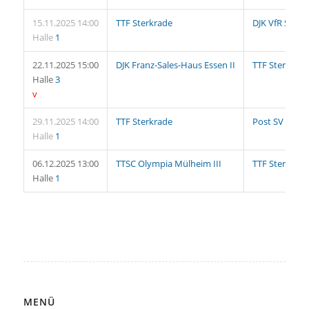
15.11.2025 14:00
TTF Sterkrade
DJK VfR Saarn
Halle
1
22.11.2025 15:00
DJK Franz-Sales-Haus Essen II
TTF Sterkrade
Halle
3
v
29.11.2025 14:00
TTF Sterkrade
Post SV Ober
Halle
1
06.12.2025 13:00
TTSC Olympia Mülheim III
TTF Sterkrade
Halle
1
MENÜ