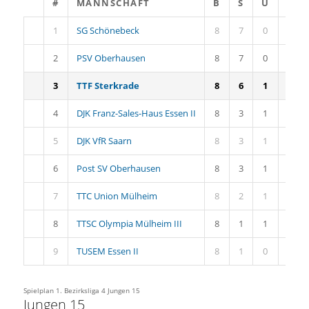
#
MANNSCHAFT
B
S
U
N
1
SG Schönebeck
8
7
0
1
2
PSV Oberhausen
8
7
0
1
3
TTF Sterkrade
8
6
1
1
4
DJK Franz-Sales-Haus Essen II
8
3
1
4
5
DJK VfR Saarn
8
3
1
4
6
Post SV Oberhausen
8
3
1
4
7
TTC Union Mülheim
8
2
1
5
8
TTSC Olympia Mülheim III
8
1
1
6
9
TUSEM Essen II
8
1
0
7
Spielplan 1. Bezirksliga 4 Jungen 15
Jungen 15