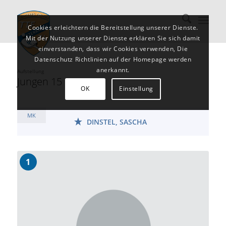
Cookies erleichtern die Bereitstellung unserer Dienste.
Mit der Nutzung unserer Dienste erklären Sie sich damit
einverstanden, dass wir Cookies verwenden, Die
Datenschutz Richtlinien auf der Homepage werden
anerkannt.
Aufstellung
Jungen 15
OK
Einstellung
MK
DINSTEL, SASCHA
1