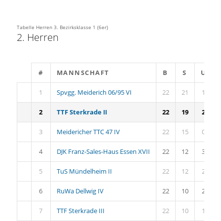
Tabelle Herren 3. Bezirksklasse 1 (6er)
2. Herren
#
MANNSCHAFT
B
S
U
1
Spvgg. Meiderich 06/95 VI
22
21
1
2
TTF Sterkrade II
22
19
2
3
Meidericher TTC 47 IV
22
15
0
4
DJK Franz-Sales-Haus Essen XVII
22
12
3
5
TuS Mündelheim II
22
12
2
6
RuWa Dellwig IV
22
10
2
7
TTF Sterkrade III
22
10
1