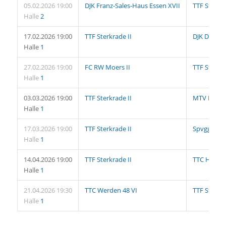
05.02.2026 19:00
DJK Franz-Sales-Haus Essen XVII
TTF Sterkra
Halle
2
17.02.2026 19:00
TTF Sterkrade II
DJK Dellwig
Halle
1
27.02.2026 19:00
FC RW Moers II
TTF Sterkra
Halle
1
03.03.2026 19:00
TTF Sterkrade II
MTV Rheinw
Halle
1
17.03.2026 19:00
TTF Sterkrade II
Spvgg. Mei
Halle
1
14.04.2026 19:00
TTF Sterkrade II
TTC Homber
Halle
1
21.04.2026 19:30
TTC Werden 48 VI
TTF Sterkra
Halle
1