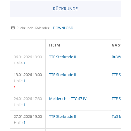
RÜCKRUNDE
Rückrunde-Kalender:
DOWNLOAD
HEIM
GAST
06.01.2026 19:00
TTF Sterkrade II
RuWa Dellw
Halle
1
13.01.2026 19:00
TTF Sterkrade II
TTF Sterkra
Halle
1
t
24.01.2026 17:30
Meidericher TTC 47 IV
TTF Sterkra
Halle
1
27.01.2026 19:00
TTF Sterkrade II
TuS Mündel
Halle
1