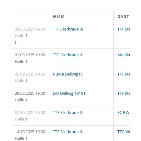
HEIM
GAST
29.08.2025 19:00
TTF Sterkrade III
TTF Sterkrad
Halle
1
t
02.09.2025 19:00
TTF Sterkrade II
Meidericher 
Halle
1
25.09.2025 19:30
RuWa Dellwig IV
TTF Sterkrad
Halle
1
29.09.2025 19:00
DJK Dellwig 1910 II
TTF Sterkrad
Halle
1
07.10.2025 19:00
TTF Sterkrade II
FC RW Moers
Halle
1
14.10.2025 19:00
TTF Sterkrade II
TTC Werden 
Halle
1