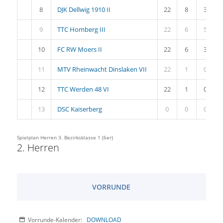
8
DJK Dellwig 1910 II
22
8
3
9
TTC Homberg III
22
6
5
10
FC RW Moers II
22
6
3
11
MTV Rheinwacht Dinslaken VII
22
1
0
12
TTC Werden 48 VI
22
1
0
13
DSC Kaiserberg
0
0
0
Spielplan Herren 3. Bezirksklasse 1 (6er)
2. Herren
VORRUNDE
Vorrunde-Kalender:
DOWNLOAD