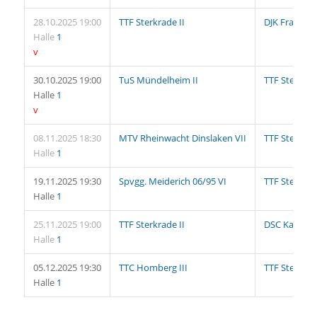
28.10.2025 19:00
TTF Sterkrade II
DJK Franz-Sa
Halle
1
v
30.10.2025 19:00
TuS Mündelheim II
TTF Sterkrad
Halle
1
v
08.11.2025 18:30
MTV Rheinwacht Dinslaken VII
TTF Sterkrad
Halle
1
19.11.2025 19:30
Spvgg. Meiderich 06/95 VI
TTF Sterkrad
Halle
1
25.11.2025 19:00
TTF Sterkrade II
DSC Kaiserb
Halle
1
05.12.2025 19:30
TTC Homberg III
TTF Sterkrad
Halle
1