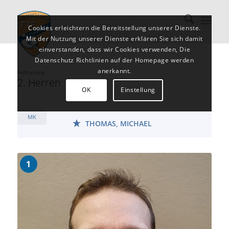
Cookies erleichtern die Bereitstellung unserer Dienste.
Mit der Nutzung unserer Dienste erklären Sie sich damit
einverstanden, dass wir Cookies verwenden, Die
Datenschutz Richtlinien auf der Homepage werden
anerkannt.
Aufstellung
2. Herren
OK
Einstellung
MK
THOMAS, MICHAEL
1