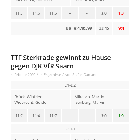
11:7
11:6
11:5
–
–
3:0
1:0
Bälle:478:399
33:15
9:4
TTF Sterkrade gewinnt zu Hause
gegen DJK VfR Saarn
/
/
4. Februar 2020
in
Ergebnisse
von
Stefan Damann
D1-D2
Brück, Winfried
Mikosch, Martin
Wieprecht, Guido
Isenberg, Marvin
11:7
11:4
11:7
–
–
3:0
1:0
D2-D1