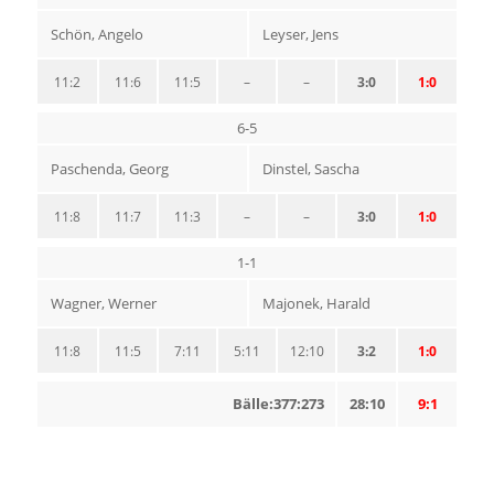
Schön, Angelo
Leyser, Jens
11:2
11:6
11:5
–
–
3:0
1:0
6-5
Paschenda, Georg
Dinstel, Sascha
11:8
11:7
11:3
–
–
3:0
1:0
1-1
Wagner, Werner
Majonek, Harald
11:8
11:5
7:11
5:11
12:10
3:2
1:0
Bälle:377:273
28:10
9:1