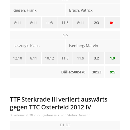
Giesen, Frank
Brach, Patrick
8:11
8:11
11:8
11:5
8:11
2:3
0:1
5-5
Laszczyk, Klaus
Isenberg, Marvin
12:10
8:11
10:12
11:8
11:9
3:2
1:0
Bälle:508:470
30:23
9:5
TTF Sterkrade III verliert auswärts
gegen TTC Osterfeld 2012 IV
/
/
3. Februar 2020
in
Ergebnisse
von
Stefan Damann
D1-D2