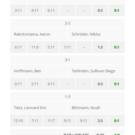
3:11
4:11
6:11
–
–
0:3
0:1
2-2
Rakotoniaina, Aaron
Schröder, Nikita
6:11
11:9
5:11
7:11
–
1:3
0:1
3-1
Hoffmann, Ben
Terlinden, Sullivan Diego
0:11
2:11
4:11
–
–
0:3
0:1
1-3
Tietz, Leonard Eric
Bittmann, Noah
12:10
7:11
11:7
9:11
9:11
2:3
0:1