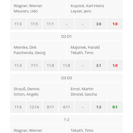
Wagner, Werner
Kupzick, Karl-Heinz
Meurers, Udo
Leyser, Jens
11:3
11:5
11:1
–
–
3:0
1:0
D2-D1
Meinike, Dirk
Majonek, Harald
Paschenda, Georg
Tekath, Timo
11:3
7:11
11:8
11:8
–
3:1
1:0
D3-D3
Strauß, Dennis
Ernst, Martin
Schön, Angelo
Dinstel, Sascha
11:6
12:14
9:11
4:11
–
1:3
0:1
1-2
Wagner, Werner
Tekath, Timo