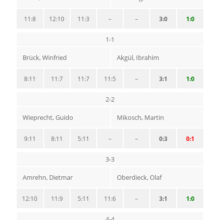
11:8
12:10
11:3
–
–
3:0
1:0
1-1
Brück, Winfried
Akgül, Ibrahim
8:11
11:7
11:7
11:5
–
3:1
1:0
2-2
Wieprecht, Guido
Mikosch, Martin
9:11
8:11
5:11
–
–
0:3
0:1
3-3
Amrehn, Dietmar
Oberdieck, Olaf
12:10
11:9
5:11
11:6
–
3:1
1:0
4-4