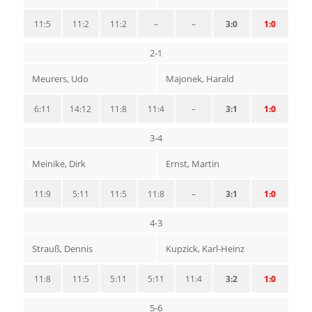
11:5
11:2
11:2
–
–
3:0
1:0
2-1
Meurers, Udo
Majonek, Harald
6:11
14:12
11:8
11:4
–
3:1
1:0
3-4
Meinike, Dirk
Ernst, Martin
11:9
5:11
11:5
11:8
–
3:1
1:0
4-3
Strauß, Dennis
Kupzick, Karl-Heinz
11:8
11:5
5:11
5:11
11:4
3:2
1:0
5-6