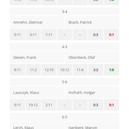
3-4
Amrehn, Dietmar
Brach, Patrick
9:11
6:11
7:11
–
–
0:3
0:1
4-3
Giesen, Frank
Oberdieck, Olaf
8:11
11:2
12:10
10:12
11:4
3:2
1:0
5-6
Laszczyk, Klaus
Hofrath, Holger
9:11
10:12
2:11
–
–
0:3
0:1
6-5
Lerch, Klaus
Isenberg, Marvin