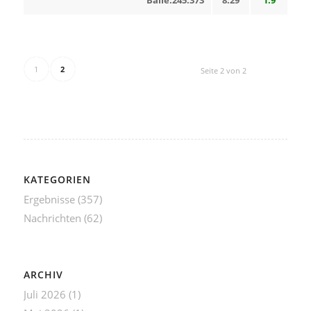
Bälle:245:373
8:29
1:9
1
2
Seite 2 von 2
KATEGORIEN
Ergebnisse
(357)
Nachrichten
(62)
ARCHIV
Juli 2026
(1)