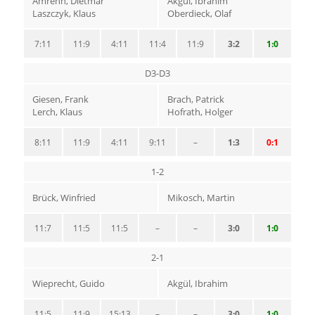
Amrehn, Dietmar
Akgül, Ibrahim
Laszczyk, Klaus
Oberdieck, Olaf
7:11
11:9
4:11
11:4
11:9
3:2
1:0
D3-D3
Giesen, Frank
Brach, Patrick
Lerch, Klaus
Hofrath, Holger
8:11
11:9
4:11
9:11
–
1:3
0:1
1-2
Brück, Winfried
Mikosch, Martin
11:7
11:5
11:5
–
–
3:0
1:0
2-1
Wieprecht, Guido
Akgül, Ibrahim
11:5
11:9
15:13
–
–
3:0
1:0