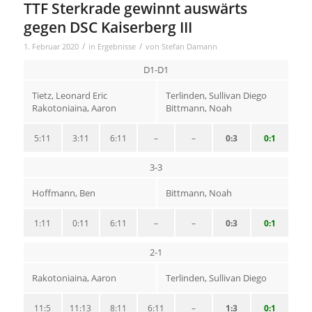
TTF Sterkrade gewinnt auswärts
gegen DSC Kaiserberg III
/
/
1. Februar 2020
in
Ergebnisse
von
Stefan Damann
D1-D1
Tietz, Leonard Eric
Terlinden, Sullivan Diego
Rakotoniaina, Aaron
Bittmann, Noah
5:11
3:11
6:11
–
–
0:3
0:1
3-3
Hoffmann, Ben
Bittmann, Noah
1:11
0:11
6:11
–
–
0:3
0:1
2-1
Rakotoniaina, Aaron
Terlinden, Sullivan Diego
11:5
11:13
8:11
6:11
–
1:3
0:1