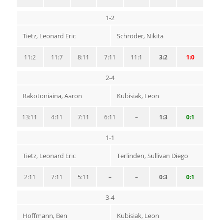
1-2
Tietz, Leonard Eric
Schröder, Nikita
11:2
11:7
8:11
7:11
11:1
3:2
1:0
2-4
Rakotoniaina, Aaron
Kubisiak, Leon
13:11
4:11
7:11
6:11
–
1:3
0:1
1-1
Tietz, Leonard Eric
Terlinden, Sullivan Diego
2:11
7:11
5:11
–
–
0:3
0:1
3-4
Hoffmann, Ben
Kubisiak, Leon