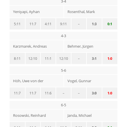
3-4
Yeniyapi, Ayhan
Rosenthal, Mark
5:11
11:7
4:11
9:11
–
1:3
0:1
4-3
Karzmarek, Andreas
Behmer, Jürgen
8:11
12:10
11:1
12:10
–
3:1
1:0
5-6
Höh, Uwe von der
Vogel, Gunnar
11:7
11:7
11:6
–
–
3:0
1:0
6-5
Rosowski, Reinhard
Janda, Michael