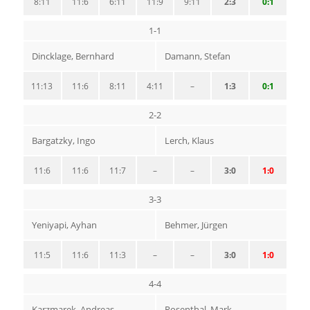
8:11
11:6
6:11
11:9
9:11
2:3
0:1
1-1
Dincklage, Bernhard
Damann, Stefan
11:13
11:6
8:11
4:11
–
1:3
0:1
2-2
Bargatzky, Ingo
Lerch, Klaus
11:6
11:6
11:7
–
–
3:0
1:0
3-3
Yeniyapi, Ayhan
Behmer, Jürgen
11:5
11:6
11:3
–
–
3:0
1:0
4-4
Karzmarek, Andreas
Rosenthal, Mark