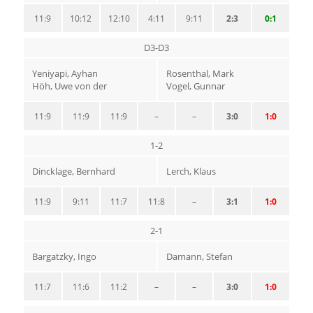
11:9
10:12
12:10
4:11
9:11
2:3
0:1
D3-D3
Yeniyapi, Ayhan
Rosenthal, Mark
Höh, Uwe von der
Vogel, Gunnar
11:9
11:9
11:9
–
–
3:0
1:0
1-2
Dincklage, Bernhard
Lerch, Klaus
11:9
9:11
11:7
11:8
–
3:1
1:0
2-1
Bargatzky, Ingo
Damann, Stefan
11:7
11:6
11:2
–
–
3:0
1:0