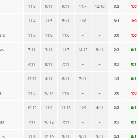
11:8
9:11
9:11
11:7
12:10
3:2
1:0
a
11:4
11:5
5:11
11:8
–
3:1
1:0
ars
11:6
11:8
11:6
–
–
3:0
1:0
las
7:11
3:11
11:7
14:12
8:11
2:3
0:1
4:11
8:11
7:11
–
–
0:3
0:1
13:11
4:11
8:11
7:11
–
1:3
0:1
a
11:5
16:14
11:9
–
–
3:0
1:0
10:12
11:9
11:13
11:9
4:11
2:3
0:1
las
7:11
10:12
7:11
–
–
0:3
0:1
ars
11:8
12:10
5:11
9:11
9:11
2:3
0:1