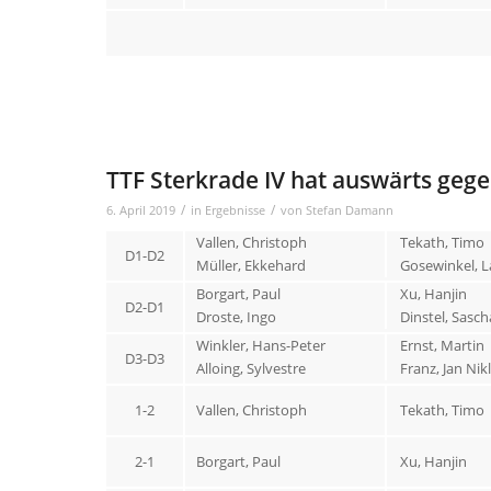
TTF Sterkrade IV hat auswärts geg
/
/
6. April 2019
in
Ergebnisse
von
Stefan Damann
Vallen, Christoph
Tekath, Timo
D1-D2
Müller, Ekkehard
Gosewinkel, L
Borgart, Paul
Xu, Hanjin
D2-D1
Droste, Ingo
Dinstel, Sasch
Winkler, Hans-Peter
Ernst, Martin
D3-D3
Alloing, Sylvestre
Franz, Jan Nik
1-2
Vallen, Christoph
Tekath, Timo
2-1
Borgart, Paul
Xu, Hanjin