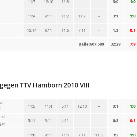
n
11:7
12:10
11:8
–
–
3:0
1:0
11:4
9:11
11:2
11:7
–
3:1
1:0
12:14
8:11
11:6
7:11
–
1:3
0:1
Bälle:607:580
32:29
7:9
 gegen TTV Hamborn 2010 VIII
ian
11:5
11:4
5:11
12:10
–
3:1
1:0
l
uel
5:11
3:11
4:11
–
–
0:3
0:1
ger
11:6
9:11
11:6
7:11
11:3
3:2
1:0