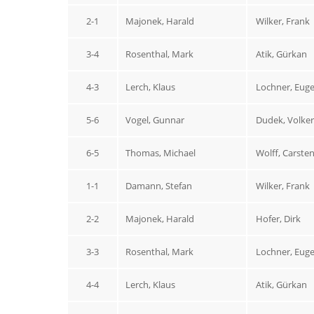
2-1
Majonek, Harald
Wilker, Frank
3-4
Rosenthal, Mark
Atik, Gürkan
4-3
Lerch, Klaus
Lochner, Eug
5-6
Vogel, Gunnar
Dudek, Volker
6-5
Thomas, Michael
Wolff, Carste
1-1
Damann, Stefan
Wilker, Frank
2-2
Majonek, Harald
Hofer, Dirk
3-3
Rosenthal, Mark
Lochner, Eug
4-4
Lerch, Klaus
Atik, Gürkan