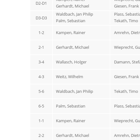
D2-D1
Gerhardt, Michael
Giesen, Frank
Waldbach, Jan Philip
Plass, Sebasti
D3-D3
Palm, Sebastian
Tekath, Timo
1-2
Kampen, Rainer
Amrehn, Diet
2-1
Gerhardt, Michael
Wieprecht, G
3-4
Wallasch, Holger
Damann, Stef
4-3
Weitz, Wilhelm
Giesen, Frank
5-6
Waldbach, Jan Philip
Tekath, Timo
6-5
Palm, Sebastian
Plass, Sebasti
1-1
Kampen, Rainer
Wieprecht, G
2-2
Gerhardt, Michael
Amrehn, Diet