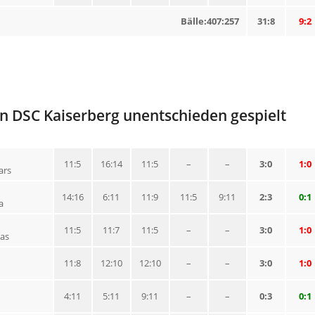
Bälle:407:257
31:8
9:2
en DSC Kaiserberg unentschieden gespielt
11:5
16:14
11:5
–
–
3:0
1:0
ars
14:16
6:11
11:9
11:5
9:11
2:3
0:1
a
11:5
11:7
11:5
–
–
3:0
1:0
las
11:8
12:10
12:10
–
–
3:0
1:0
4:11
5:11
9:11
–
–
0:3
0:1