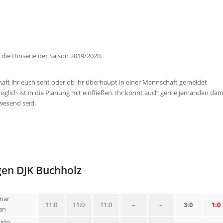
 die Hinserie der Saison 2019/2020.
chaft ihr euch seht oder ob ihr überhaupt in einer Mannschaft gemeldet
ich ist in die Planung mit einfließen. Ihr könnt auch gerne jemanden dam
wesend seid.
gen DJK Buchholz
mar
11:0
11:0
11:0
–
–
3:0
1:0
an
uido