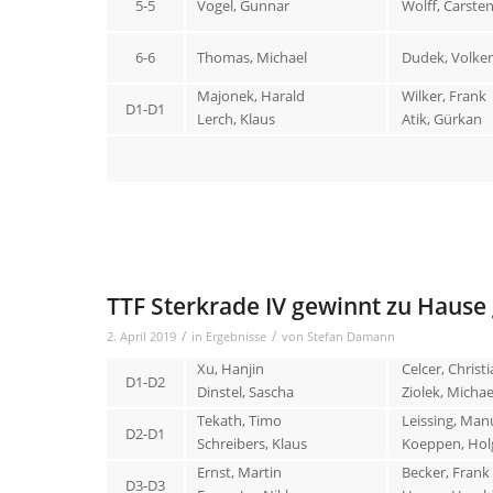
5-5
Vogel, Gunnar
Wolff, Carste
6-6
Thomas, Michael
Dudek, Volker
Majonek, Harald
Wilker, Frank
D1-D1
Lerch, Klaus
Atik, Gürkan
TTF Sterkrade IV gewinnt zu Hause
/
/
2. April 2019
in
Ergebnisse
von
Stefan Damann
Xu, Hanjin
Celcer, Christ
D1-D2
Dinstel, Sascha
Ziolek, Michae
Tekath, Timo
Leissing, Man
D2-D1
Schreibers, Klaus
Koeppen, Hol
Ernst, Martin
Becker, Frank
D3-D3