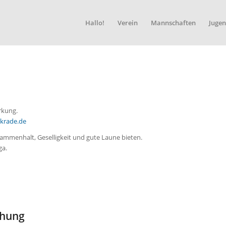
Hallo!
Verein
Mannschaften
Jugen
rkung.
krade.de
sammenhalt, Geselligkeit und gute Laune bieten.
ga.
chung