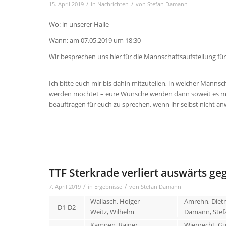
/
/
15. April 2019
in
Nachrichten
von
Stefan Damann
Wo: in unserer Halle
Wann: am 07.05.2019 um 18:30
Wir besprechen uns hier für die Mannschaftsaufstellung für
Ich bitte euch mir bis dahin mitzuteilen, in welcher Manns
werden möchtet – eure Wünsche werden dann soweit es mögl
beauftragen für euch zu sprechen, wenn ihr selbst nicht an
TTF Sterkrade verliert auswärts ge
/
/
7. April 2019
in
Ergebnisse
von
Stefan Damann
Wallasch, Holger
Amrehn, Diet
D1-D2
Weitz, Wilhelm
Damann, Stef
Kampen, Rainer
Wieprecht, G