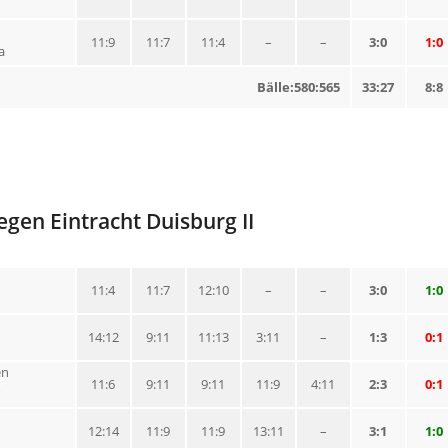
11:9
11:7
11:4
–
–
3:0
1:0
a
Bälle:580:565
33:27
8:8
gegen Eintracht Duisburg II
11:4
11:7
12:10
–
–
3:0
1:0
n
14:12
9:11
11:13
3:11
–
1:3
0:1
en
11:6
9:11
9:11
11:9
4:11
2:3
0:1
12:14
11:9
11:9
13:11
–
3:1
1:0