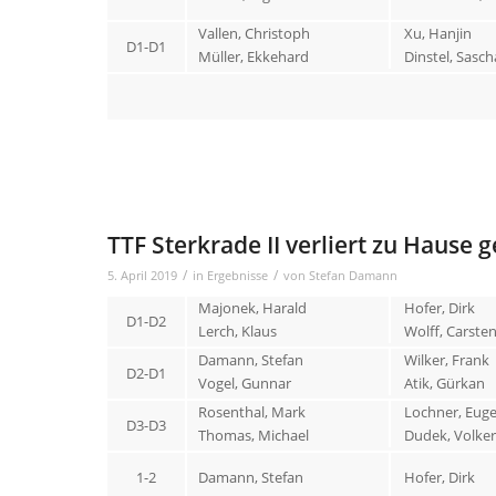
Vallen, Christoph
Xu, Hanjin
D1-D1
Müller, Ekkehard
Dinstel, Sasch
TTF Sterkrade II verliert zu Hause 
/
/
5. April 2019
in
Ergebnisse
von
Stefan Damann
Majonek, Harald
Hofer, Dirk
D1-D2
Lerch, Klaus
Wolff, Carste
Damann, Stefan
Wilker, Frank
D2-D1
Vogel, Gunnar
Atik, Gürkan
Rosenthal, Mark
Lochner, Eug
D3-D3
Thomas, Michael
Dudek, Volker
1-2
Damann, Stefan
Hofer, Dirk