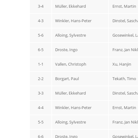
3-4
Müller, Ekkehard
Ernst, Martin
4-3
Winkler, Hans-Peter
Dinstel, Sasch
5-6
Alloing, Sylvestre
Gosewinkel, L
6-5
Droste, Ingo
Franz, Jan Nik
1-1
Vallen, Christoph
Xu, Hanjin
2-2
Borgart, Paul
Tekath, Timo
3-3
Müller, Ekkehard
Dinstel, Sasch
4-4
Winkler, Hans-Peter
Ernst, Martin
5-5
Alloing, Sylvestre
Franz, Jan Nik
6-6
Droste, Ingo
Gosewinkel, L