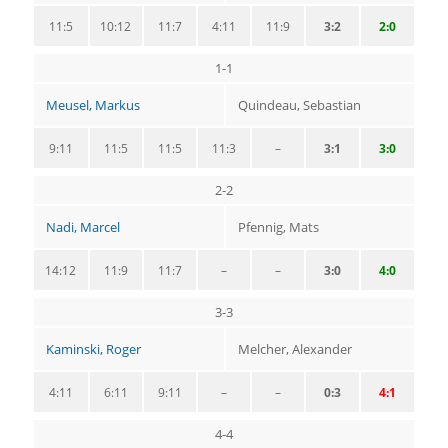
11:5
10:12
11:7
4:11
11:9
3:2
2:0
1-1
Meusel, Markus
Quindeau, Sebastian
9:11
11:5
11:5
11:3
–
3:1
3:0
2-2
Nadi, Marcel
Pfennig, Mats
14:12
11:9
11:7
–
–
3:0
4:0
3-3
Kaminski, Roger
Melcher, Alexander
4:11
6:11
9:11
–
–
0:3
4:1
4-4