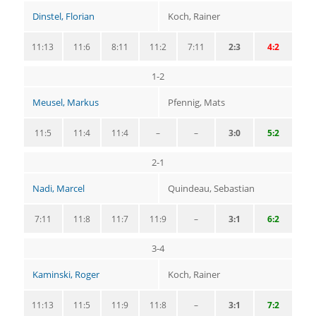
Dinstel, Florian
Koch, Rainer
11:13
11:6
8:11
11:2
7:11
2:3
4:2
1-2
Meusel, Markus
Pfennig, Mats
11:5
11:4
11:4
–
–
3:0
5:2
2-1
Nadi, Marcel
Quindeau, Sebastian
7:11
11:8
11:7
11:9
–
3:1
6:2
3-4
Kaminski, Roger
Koch, Rainer
11:13
11:5
11:9
11:8
–
3:1
7:2