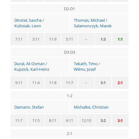
D2-D1
Dinstel, Sascha
/
Thomas, Michael
/
Kubisiak, Leon
Salamonczyk, Marek
7:11
3:11
11:9
5:11
–
1:3
1:1
D3-D3
Dural, Ali Osman
/
Tekath, Timo
/
Kupzick, Karl-Heinz
Wilms, Josef
9:11
11:4
11:8
11:7
–
3:1
2:1
1-2
Damann, Stefan
Michalke, Christian
11:7
11:5
8:11
4:11
12:10
3:2
3:1
2-1