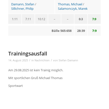
Damann, Stefan
/
Thomas, Michael
/
Sillichner, Philip
Salamonczyk, Marek
1:11
7:11
10:12
–
–
0:3
7:9
Bälle 565:658
28:39
7:9
Trainingsausfall
/
/
14. August 2025
in
Nachrichten
von
Stefan Damann
Am 29.08.2025 ist kein Trainig möglich.
Mit sportlichen Gruß Michael Thomas
Sportwart