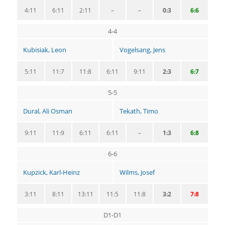
4:11
6:11
2:11
–
–
0:3
6:6
4-4
Kubisiak, Leon
Vogelsang, Jens
5:11
11:7
11:8
6:11
9:11
2:3
6:7
5-5
Dural, Ali Osman
Tekath, Timo
9:11
11:9
6:11
6:11
–
1:3
6:8
6-6
Kupzick, Karl-Heinz
Wilms, Josef
3:11
8:11
13:11
11:5
11:8
3:2
7:8
D1-D1