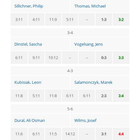
Sillichner, Philip
Thomas, Michael
3:11
4:11
11:9
5:11
–
1:3
3:2
3-4
Dinstel, Sascha
Vogelsang, Jens
6:11
9:11
10:12
–
–
0:3
3:3
4-3
Kubisiak, Leon
Salamonczyk, Marek
11:8
5:11
11:8
6:11
6:11
2:3
3:4
5-6
Dural, Ali Osman
Wilms, Josef
11:6
6:11
11:5
14:12
–
3:1
4:4