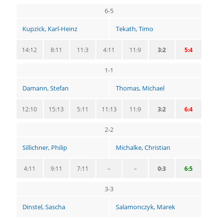
6-5
Kupzick, Karl-Heinz
Tekath, Timo
14:12
8:11
11:3
4:11
11:9
3:2
5:4
1-1
Damann, Stefan
Thomas, Michael
12:10
15:13
5:11
11:13
11:9
3:2
6:4
2-2
Sillichner, Philip
Michalke, Christian
4:11
9:11
7:11
–
–
0:3
6:5
3-3
Dinstel, Sascha
Salamonczyk, Marek