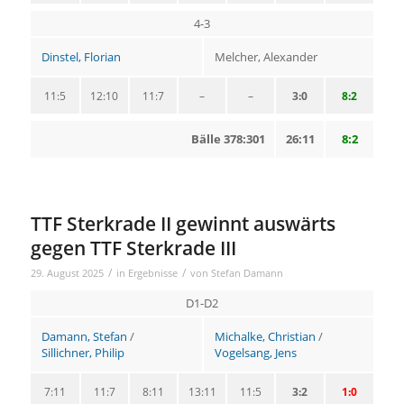
4-3
Dinstel, Florian
Melcher, Alexander
11:5
12:10
11:7
–
–
3:0
8:2
Bälle 378:301
26:11
8:2
TTF Sterkrade II gewinnt auswärts
gegen TTF Sterkrade III
/
/
29. August 2025
in
Ergebnisse
von
Stefan Damann
D1-D2
Damann, Stefan
/
Michalke, Christian
/
Sillichner, Philip
Vogelsang, Jens
7:11
11:7
8:11
13:11
11:5
3:2
1:0