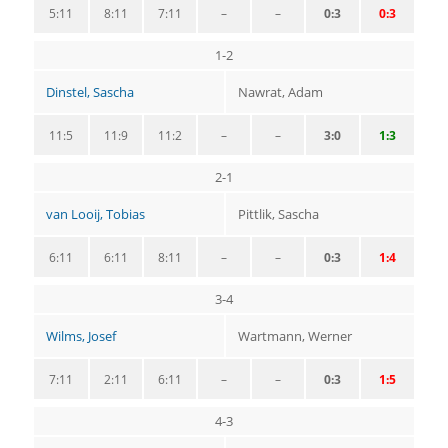
5:11
8:11
7:11
–
–
0:3
0:3
1-2
Dinstel, Sascha
Nawrat, Adam
11:5
11:9
11:2
–
–
3:0
1:3
2-1
van Looij, Tobias
Pittlik, Sascha
6:11
6:11
8:11
–
–
0:3
1:4
3-4
Wilms, Josef
Wartmann, Werner
7:11
2:11
6:11
–
–
0:3
1:5
4-3