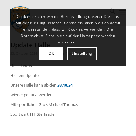
Cookies erleichtern die Bereitstellung unserer Dienste.
Mit der Nutzung unserer Dienste erklären Sie sich damit
einverstanden, dass wir Cookies verwenden, Die
Datenschutz Richtlinien auf der Homepage werden
anerkannt.
Update Halle
/
/
OK
Einstellung
23. Oktober 2024
in
Nachrichten
von
Stefan Damann
Hallo Leute,
Hier ein Update
Unsere Halle kann ab den
28.10.24
Wieder genutzt werden.
Mit sportlichen Gruß Michael Thomas
Sportwart TTF Sterkrade.