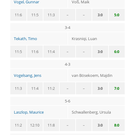
Vogel, Gunnar
Voß, Maik
11:6
11:5
11:3
–
–
3:0
5:0
3-4
Tekath, Timo
Krasniqi, Luan
11:5
11:6
11:4
–
–
3:0
6:0
4-3
Vogelsang, Jens
van Bösekoem, Majdin
11:3
11:4
11:2
–
–
3:0
7:0
5-6
Laszlop, Maurice
Schwallenberg, Ursula
11:2
12:10
11:8
–
–
3:0
8:0