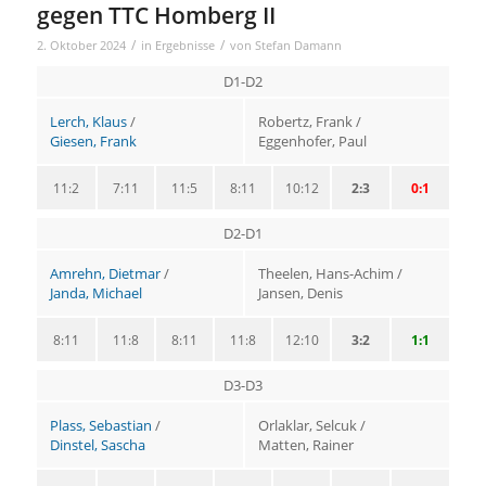
gegen TTC Homberg II
/
/
2. Oktober 2024
in
Ergebnisse
von
Stefan Damann
D1-D2
Lerch, Klaus
/
Robertz, Frank /
Giesen, Frank
Eggenhofer, Paul
11:2
7:11
11:5
8:11
10:12
2:3
0:1
D2-D1
Amrehn, Dietmar
/
Theelen, Hans-Achim /
Janda, Michael
Jansen, Denis
8:11
11:8
8:11
11:8
12:10
3:2
1:1
D3-D3
Plass, Sebastian
/
Orlaklar, Selcuk /
Dinstel, Sascha
Matten, Rainer