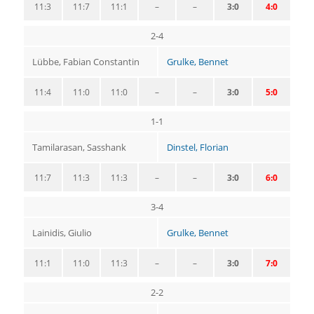
11:3
11:7
11:1
–
–
3:0
4:0
2-4
Lübbe, Fabian Constantin
Grulke, Bennet
11:4
11:0
11:0
–
–
3:0
5:0
1-1
Tamilarasan, Sasshank
Dinstel, Florian
11:7
11:3
11:3
–
–
3:0
6:0
3-4
Lainidis, Giulio
Grulke, Bennet
11:1
11:0
11:3
–
–
3:0
7:0
2-2