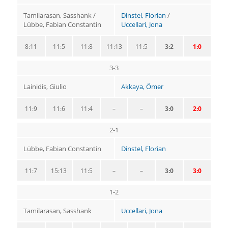
Tamilarasan, Sasshank /
Dinstel, Florian
/
Lübbe, Fabian Constantin
Uccellari, Jona
8:11
11:5
11:8
11:13
11:5
3:2
1:0
3-3
Lainidis, Giulio
Akkaya, Ömer
11:9
11:6
11:4
–
–
3:0
2:0
2-1
Lübbe, Fabian Constantin
Dinstel, Florian
11:7
15:13
11:5
–
–
3:0
3:0
1-2
Tamilarasan, Sasshank
Uccellari, Jona