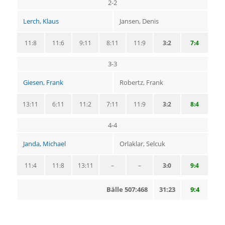
2-2
Lerch, Klaus
Jansen, Denis
11:8
11:6
9:11
8:11
11:9
3:2
7:4
3-3
Giesen, Frank
Robertz, Frank
13:11
6:11
11:2
7:11
11:9
3:2
8:4
4-4
Janda, Michael
Orlaklar, Selcuk
11:4
11:8
13:11
–
–
3:0
9:4
Bälle 507:468
31:23
9:4