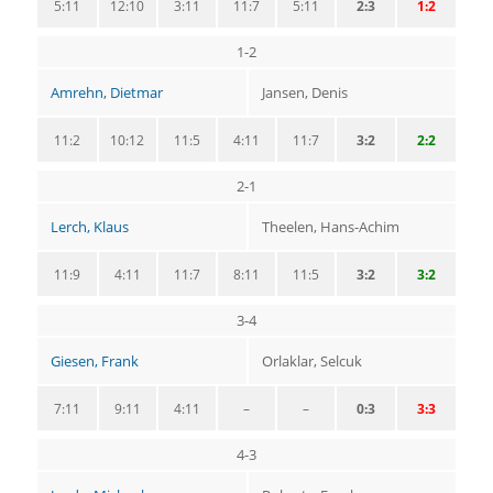
5:11
12:10
3:11
11:7
5:11
2:3
1:2
1-2
Amrehn, Dietmar
Jansen, Denis
11:2
10:12
11:5
4:11
11:7
3:2
2:2
2-1
Lerch, Klaus
Theelen, Hans-Achim
11:9
4:11
11:7
8:11
11:5
3:2
3:2
3-4
Giesen, Frank
Orlaklar, Selcuk
7:11
9:11
4:11
–
–
0:3
3:3
4-3