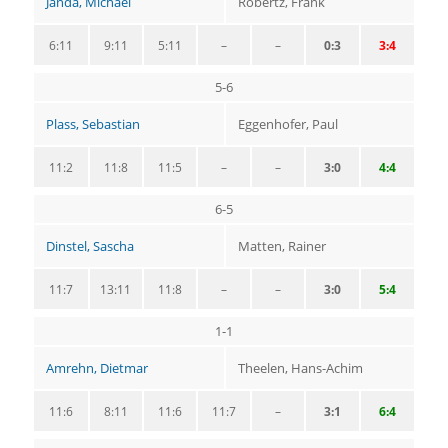
Janda, Michael
Robertz, Frank
6:11
9:11
5:11
–
–
0:3
3:4
5-6
Plass, Sebastian
Eggenhofer, Paul
11:2
11:8
11:5
–
–
3:0
4:4
6-5
Dinstel, Sascha
Matten, Rainer
11:7
13:11
11:8
–
–
3:0
5:4
1-1
Amrehn, Dietmar
Theelen, Hans-Achim
11:6
8:11
11:6
11:7
–
3:1
6:4