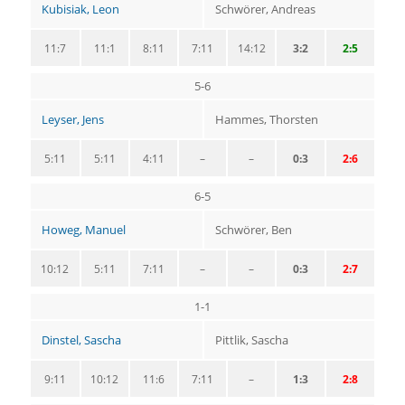
Kubisiak, Leon
Schwörer, Andreas
11:7
11:1
8:11
7:11
14:12
3:2
2:5
5-6
Leyser, Jens
Hammes, Thorsten
5:11
5:11
4:11
–
–
0:3
2:6
6-5
Howeg, Manuel
Schwörer, Ben
10:12
5:11
7:11
–
–
0:3
2:7
1-1
Dinstel, Sascha
Pittlik, Sascha
9:11
10:12
11:6
7:11
–
1:3
2:8