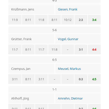
4-3
Krüßmann, Jens
Giesen, Frank
11:9
8:11
11:8
8:11
10:12
2:3
3:4
5-6
Grütter, Frank
Vogel, Gunnar
11:7
8:11
11:7
11:8
–
3:1
4:4
6-5
Czempus, Jan
Meusel, Markus
3:11
8:11
3:11
–
–
0:3
4:5
1-1
Ahlhoff, Jörg
Amrehn, Dietmar
9:11
9:11
8:11
–
–
0:3
4:6