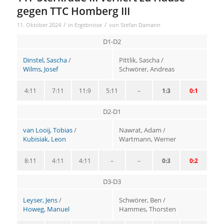
gegen TTC Homberg III
/
/
11. Oktober 2024
in
Ergebnisse
von
Stefan Damann
D1-D2
Dinstel, Sascha
/
Pittlik, Sascha /
Wilms, Josef
Schwörer, Andreas
4:11
7:11
11:9
5:11
–
1:3
0:1
D2-D1
van Looij, Tobias
/
Nawrat, Adam /
Kubisiak, Leon
Wartmann, Werner
8:11
4:11
4:11
–
–
0:3
0:2
D3-D3
Leyser, Jens
/
Schwörer, Ben /
Howeg, Manuel
Hammes, Thorsten