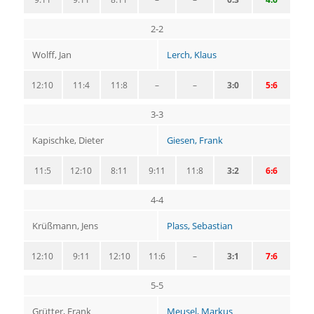
2-2
Wolff, Jan
Lerch, Klaus
12:10
11:4
11:8
–
–
3:0
5:6
3-3
Kapischke, Dieter
Giesen, Frank
11:5
12:10
8:11
9:11
11:8
3:2
6:6
4-4
Krüßmann, Jens
Plass, Sebastian
12:10
9:11
12:10
11:6
–
3:1
7:6
5-5
Grütter, Frank
Meusel, Markus