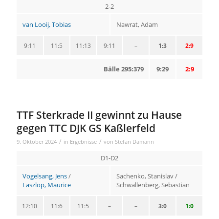
2-2
van Looij, Tobias
Nawrat, Adam
9:11
11:5
11:13
9:11
–
1:3
2:9
Bälle 295:379
9:29
2:9
TTF Sterkrade II gewinnt zu Hause
gegen TTC DJK GS Kaßlerfeld
/
/
9. Oktober 2024
in
Ergebnisse
von
Stefan Damann
D1-D2
Vogelsang, Jens
/
Sachenko, Stanislav /
Laszlop, Maurice
Schwallenberg, Sebastian
12:10
11:6
11:5
–
–
3:0
1:0