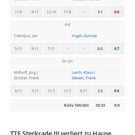
11:9
9:11
12:10
11:8
–
3:1
8:6
6-6
Czempus, Jan
Vogel, Gunnar
5:11
9:11
7:11
–
–
0:3
8:7
D1-D1
Ahlhoff, Jörg /
Lerch, Klaus
/
Grütter, Frank
Giesen, Frank
4:11
7:11
11:7
11:7
6:11
2:3
8:8
Bälle 580:603
30:33
8:8
TTF Sterkrade III verliert zu Hause