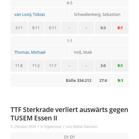
6-5
van Looij, Tobias
Schwallenberg, Sebastian
3:11
8:11
6:11
–
–
0:3
8:1
1-1
Thomas, Michael
Voß, Maik
11:8
11:2
11:7
–
–
3:0
9:1
Bälle 334:212
27:6
9:1
TTF Sterkrade verliert auswärts gegen
TUSEM Essen II
/
/
5. Oktober 2024
in
Ergebnisse
von
Stefan Damann
D1-D1