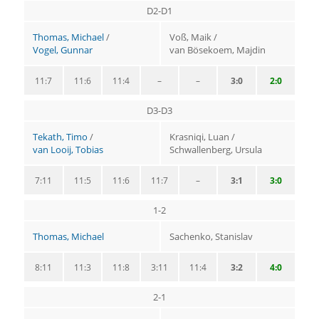
D2-D1
Thomas, Michael
/
Voß, Maik /
Vogel, Gunnar
van Bösekoem, Majdin
11:7
11:6
11:4
–
–
3:0
2:0
D3-D3
Tekath, Timo
/
Krasniqi, Luan /
van Looij, Tobias
Schwallenberg, Ursula
7:11
11:5
11:6
11:7
–
3:1
3:0
1-2
Thomas, Michael
Sachenko, Stanislav
8:11
11:3
11:8
3:11
11:4
3:2
4:0
2-1