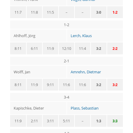
11:7
11:8
11:5
–
–
3:0
1:2
1-2
Ahlhoff, Jörg
Lerch, Klaus
8:11
6:11
11:9
12:10
11:4
3:2
2:2
2-1
Wolff, Jan
Amrehn, Dietmar
8:11
11:9
9:11
11:6
11:6
3:2
3:2
3-4
Kapischke, Dieter
Plass, Sebastian
11:9
2:11
3:11
5:11
–
1:3
3:3