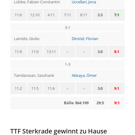
Lübbe, Fabian Constantin
Uccellari, Jona
11:6
12:10
4:11
7:11
8:11
2:3
7:1
3-1
Lainidis, Giulio
Dinstel, Florian
11:8
11:0
13:11
–
–
3:0
8:1
1-3
Tamilarasan, Sasshank
Akkaya, Ömer
11:2
11:5
11:6
–
–
3:0
9:1
Bälle 364:199
29:5
9:1
TTF Sterkrade gewinnt zu Hause