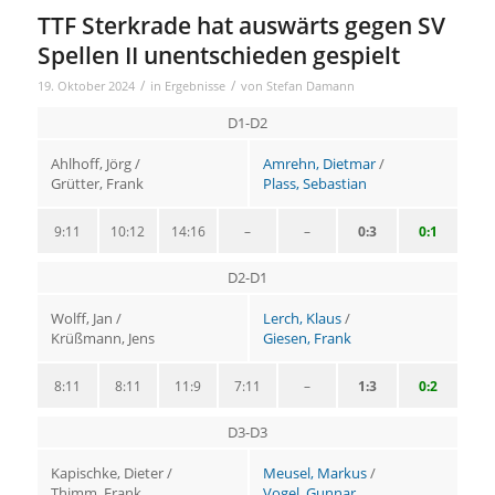
TTF Sterkrade hat auswärts gegen SV
Spellen II unentschieden gespielt
/
/
19. Oktober 2024
in
Ergebnisse
von
Stefan Damann
D1-D2
Ahlhoff, Jörg /
Amrehn, Dietmar
/
Grütter, Frank
Plass, Sebastian
9:11
10:12
14:16
–
–
0:3
0:1
D2-D1
Wolff, Jan /
Lerch, Klaus
/
Krüßmann, Jens
Giesen, Frank
8:11
8:11
11:9
7:11
–
1:3
0:2
D3-D3
Kapischke, Dieter /
Meusel, Markus
/
Thimm, Frank
Vogel, Gunnar