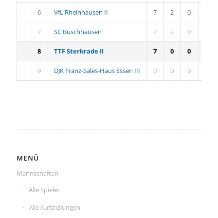
6
VfL Rheinhausen II
7
2
0
5
7
SC Buschhausen
7
2
0
5
8
TTF Sterkrade II
7
0
0
7
9
DJK Franz-Sales-Haus Essen III
0
0
0
0
MENÜ
Mannschaften
Alle Spieler
Alle Aufstellungen