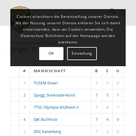
Cookies erleichtern die Bereitstellung unserer Dienste.
Mit der Nutzung unserer Dienste erklären Sie sich damit
einverstanden, dass wir Cookies verwenden, Die
Datenschutz Richtlinien auf der Homepage werden
anerkannt.
Tabelle 1. Bezirksliga 3 Jungen 15
Jungen 15 II
OK
Einstellung
#
MANNSCHAFT
B
S
U
N
1
TUSEM Essen
7
7
0
0
2
Spvgg. Sterkrade-Nord
7
5
1
1
3
TTSC Olympia Mülheim II
7
4
1
2
4
DJK Buchholz
7
4
0
3
5
DSC Kaiserberg
7
3
0
4