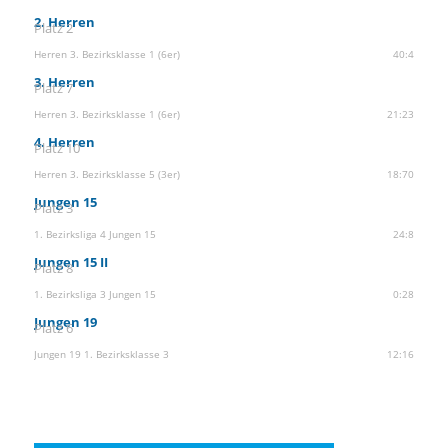
2. Herren
Platz 2
Herren 3. Bezirksklasse 1 (6er)
40:4
3. Herren
Platz 7
Herren 3. Bezirksklasse 1 (6er)
21:23
4. Herren
Platz 10
Herren 3. Bezirksklasse 5 (3er)
18:70
Jungen 15
Platz 3
1. Bezirksliga 4 Jungen 15
24:8
Jungen 15 II
Platz 8
1. Bezirksliga 3 Jungen 15
0:28
Jungen 19
Platz 6
Jungen 19 1. Bezirksklasse 3
12:16