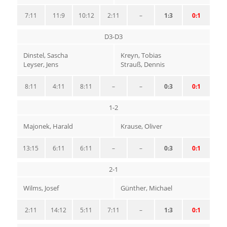
7:11
11:9
10:12
2:11
–
1:3
0:1
D3-D3
Dinstel, Sascha
Kreyn, Tobias
Leyser, Jens
Strauß, Dennis
8:11
4:11
8:11
–
–
0:3
0:1
1-2
Majonek, Harald
Krause, Oliver
13:15
6:11
6:11
–
–
0:3
0:1
2-1
Wilms, Josef
Günther, Michael
2:11
14:12
5:11
7:11
–
1:3
0:1