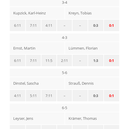
3-4
Kupzick, Karl-Heinz
Kreyn, Tobias
6:11
7:11
4:11
–
–
0:3
0:1
4-3
Ernst, Martin
Lümmen, Florian
6:11
7:11
11:5
2:11
–
1:3
0:1
5-6
Dinstel, Sascha
Strauß, Dennis
4:11
5:11
7:11
–
–
0:3
0:1
6-5
Leyser, Jens
Krämer, Thomas