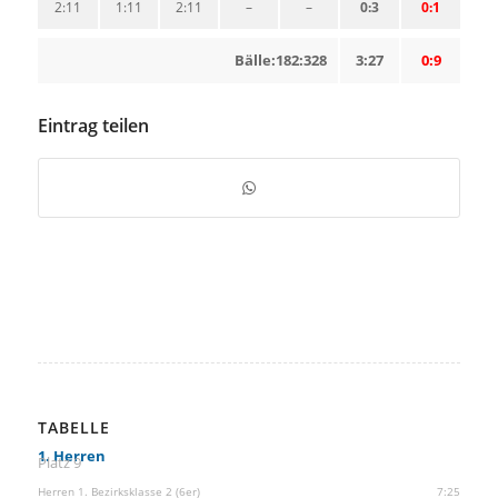
2:11
1:11
2:11
–
–
0:3
0:1
Bälle:182:328
3:27
0:9
Eintrag teilen
TABELLE
1. Herren
Platz 9
Herren 1. Bezirksklasse 2 (6er)
7:25