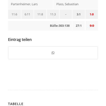
Partenheimer, Lars
Plass, Sebastian
11:6
6:11
11:8
11:3
–
3:1
1:0
Bälle:303:138
27:1
9:0
Eintrag teilen
TABELLE