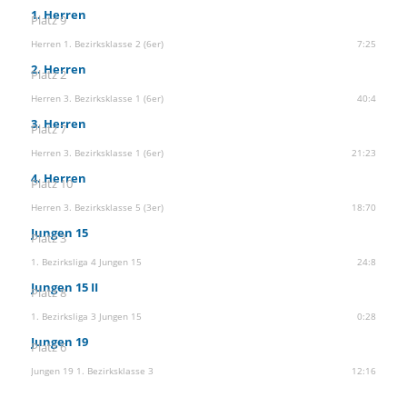
1. Herren
Platz 9
Herren 1. Bezirksklasse 2 (6er)
7:25
2. Herren
Platz 2
Herren 3. Bezirksklasse 1 (6er)
40:4
3. Herren
Platz 7
Herren 3. Bezirksklasse 1 (6er)
21:23
4. Herren
Platz 10
Herren 3. Bezirksklasse 5 (3er)
18:70
Jungen 15
Platz 3
1. Bezirksliga 4 Jungen 15
24:8
Jungen 15 II
Platz 8
1. Bezirksliga 3 Jungen 15
0:28
Jungen 19
Platz 6
Jungen 19 1. Bezirksklasse 3
12:16