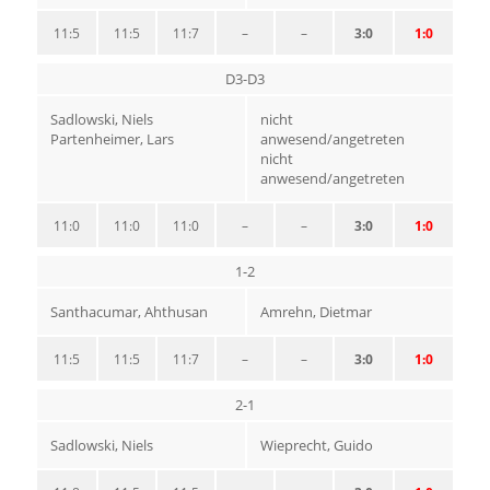
11:5
11:5
11:7
–
–
3:0
1:0
D3-D3
Sadlowski, Niels
nicht
Partenheimer, Lars
anwesend/angetreten
nicht
anwesend/angetreten
11:0
11:0
11:0
–
–
3:0
1:0
1-2
Santhacumar, Ahthusan
Amrehn, Dietmar
11:5
11:5
11:7
–
–
3:0
1:0
2-1
Sadlowski, Niels
Wieprecht, Guido