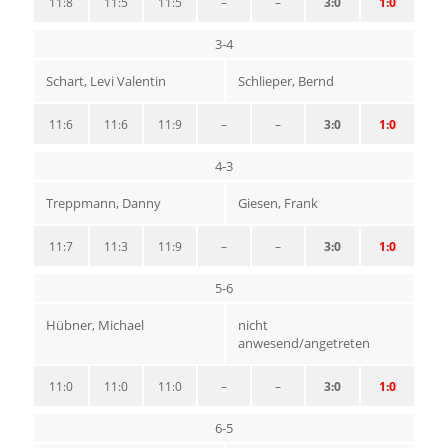
11:8
11:5
11:5
–
–
3:0
1:0
3-4
Schart, Levi Valentin
Schlieper, Bernd
11:6
11:6
11:9
–
–
3:0
1:0
4-3
Treppmann, Danny
Giesen, Frank
11:7
11:3
11:9
–
–
3:0
1:0
5-6
Hübner, Michael
nicht
anwesend/angetreten
11:0
11:0
11:0
–
–
3:0
1:0
6-5