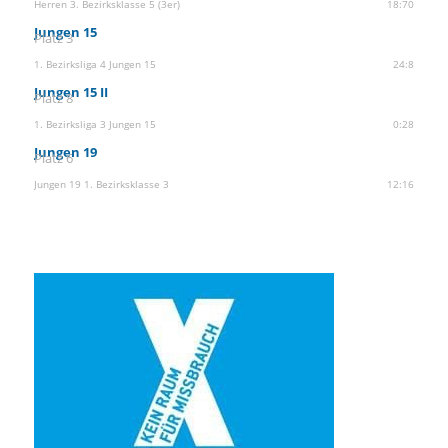
Herren 3. Bezirksklasse 5 (3er)
18:70
Jungen 15
Platz 3
1. Bezirksliga 4 Jungen 15
24:8
Jungen 15 II
Platz 8
1. Bezirksliga 3 Jungen 15
0:28
Jungen 19
Platz 6
Jungen 19 1. Bezirksklasse 3
12:16