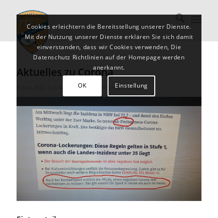
Cookies erleichtern die Bereitstellung unserer Dienste.
Mit der Nutzung unserer Dienste erklären Sie sich damit
einverstanden, dass wir Cookies verwenden, Die
Datenschutz Richtlinien auf der Homepage werden
anerkannt.
Aktuelles zu Corona
OK
Einstellung
/
/
9. Juni 2021
in
Nachrichten
von
Stefan Damann