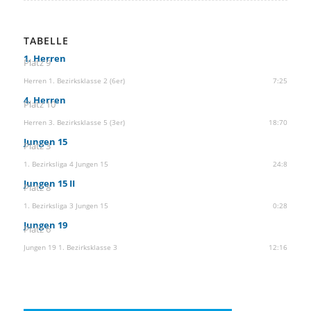
TABELLE
1. Herren
Platz 9
Herren 1. Bezirksklasse 2 (6er)
7:25
4. Herren
Platz 10
Herren 3. Bezirksklasse 5 (3er)
18:70
Jungen 15
Platz 3
1. Bezirksliga 4 Jungen 15
24:8
Jungen 15 II
Platz 8
1. Bezirksliga 3 Jungen 15
0:28
Jungen 19
Platz 6
Jungen 19 1. Bezirksklasse 3
12:16