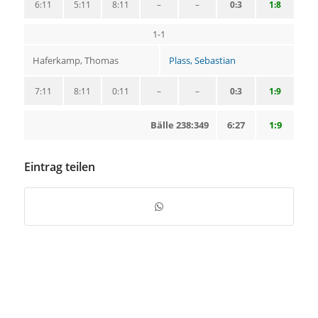
6:11
5:11
8:11
–
–
0:3
1:8
1-1
Haferkamp, Thomas
Plass, Sebastian
7:11
8:11
0:11
–
–
0:3
1:9
Bälle 238:349
6:27
1:9
Eintrag teilen