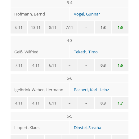
3-4
Hofmann, Bernd
Vogel, Gunnar
6:11
13:11
8:11
7:11
–
1:3
1:5
4-3
Geiß, Wilfried
Tekath, Timo
7:11
4:11
6:11
–
–
0:3
1:6
5-6
Igelbrink-Weber, Hermann
Bachert, Karl-Heinz
4:11
4:11
6:11
–
–
0:3
1:7
6-5
Lippert, Klaus
Dinstel, Sascha