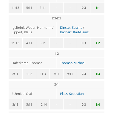
11:13
5:11
3:11
–
–
0:3
1:1
D3-D3
Igelbrink-Weber, Hermann /
Dinstel, Sascha
/
Lippert, Klaus
Bachert, Karl-Heinz
11:13
4:11
5:11
–
–
0:3
1:2
1-2
Haferkamp, Thomas
Thomas, Michael
8:11
11:8
11:3
7:11
9:11
2:3
1:3
2-1
Schmied, Olaf
Plass, Sebastian
3:11
5:11
12:14
–
–
0:3
1:4